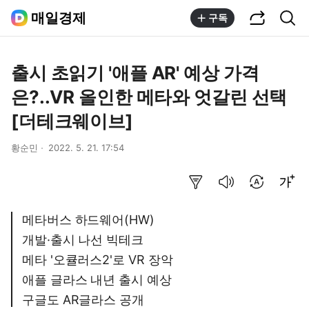
공유하기
통합검색
매일경제
구독
출시 초읽기 '애플 AR' 예상 가격
은?..VR 올인한 메타와 엇갈린 선택
[더테크웨이브]
황순민
2022. 5. 21. 17:54
요약보기
음성으로 듣기
번역 설정
글씨크기 조절하기
메타버스 하드웨어(HW)
개발·출시 나선 빅테크
메타 '오큘러스2'로 VR 장악
애플 글라스 내년 출시 예상
구글도 AR글라스 공개