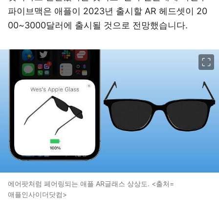
파이브맥은 애플이 2023년 출시할 AR 헤드셋이 20
00~3000달러에 출시될 것으로 전망했습니다.
이미지 크게 보기
에어팟처럼 페어링되는 애플 AR글래스 상상도. <출처=
애플인사이더닷컴>