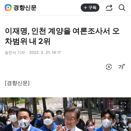
공유하기
통합검색
경향신문
구독
이재명, 인천 계양을 여론조사서 오
차범위 내 2위
송진식 기자
2022. 5. 21. 14:17
번역 설정
글씨크기 조절하기
[경향신문]
이미지 크게 보기