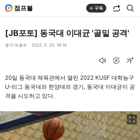
공유하기
통합검색
점프볼
구독
[JB포토] 동국대 이대균 '골밑 공격'
중구/유용우
2022. 5. 20. 19:19
음성으로 듣기
번역 설정
글씨크기 조절하기
20일 동국대 체육관에서 열린 2022 KUSF 대학농구
U-리그 동국대와 한양대의 경기, 동국대 이대균이 공
격을 시도하고 있다.
이미지 크게 보기