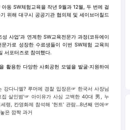
아동 SW체험교육을 작년 9월과 12월, 두 번에 걸
하기 위해 대구시 공공기관 협의체 및 세이브더칠드
반조성 사업'과 연계한 SW교육전문가 과정(코듀에이
전문가로 성장한 수료생들이 이번 SW체험 교육의
일일 서포터즈로 참여했다.
성을 활용한 다양한 사회공헌 모델을 발굴·지원하여
는 강다니엘? 루머에 경찰 입장은
☞
한국서 사장님
프집 살인범'
☞
아이유가 사심 고백한 40대 男, 누
임세령, 칸영화제 참석해 '헌트' 관람…8년째 연애
☞
어놓은 깜짝 과거