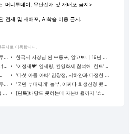
스' 머니투데이, 무단전재 및 재배포 금지>
. 무단 전재 및 재배포, AI학습 이용 금지.
언론사로 이동합니다.
김새론 '음주운전' 동승자는 강다니엘?…루머에 경찰 입장은 - 머니투데이
한국서 사장님 된 中동포, 알고보니 19년 전 '안양 호프집 살인범' - 머니투데이
아이유가 사심 고백한 40대 男, 누구?…"너무 멋있어 자꾸 봤다" - 머니투데이
'이정재♥' 임세령, 칸영화제 참석해 '헌트' 관람…8년째 연애 - 머니투데이
 루머 다 사실" 이지혜, 남편에 털어놓은 깜짝 과거…뭐길래 - 머니투데이
'다섯 아들 아빠' 임창정, 서하얀과 다정한 일상 - 머니투데이
13시간 반 마라톤 회의 마친 李…이번주 주택 공급책 발표하나 - 머니투데이
'국민 부대찌개' 놀부, 어쩌다 회생신청 했나…브랜드 33개로 늘더니 "다 실패" - 머니투데이
'입추 매직' 진짜였네…"드디어 꿀잠" 서울 열대야 17일 만에 멈췄다 - 머니투데이
[단독]배당도 못하는데 자본비율까지 '쇼크'..보험 해약준비금 바꾼다 - 머니투데이