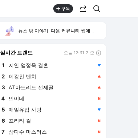
공유하기
검색
구독
뉴스 밖 이야기, 다음 커뮤니티 웹에서 보기
실시간 트렌드
오늘 12:31 기준
툴팁보기
1
지안 엄정욱 결혼
,하락
2
이강인 벤치
,상승
3
AT마드리드 선제골
,상승
4
민이네
,신규
5
매일유업 사망
,하락
6
프리티 걸
,신규
7
삼다수 마스터스
,신규