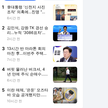
1
李대통령 '신천지 사진
조작' 의혹에…친명 "선
넘었다, 책임 물어야"
6시간 전
2
김민석, 강원·TK 경선 승
리…누적 '3086표차'로
1위 수성
2시간 전
3
13시간 반 마라톤 회의
마친 李…이번주 주택
공급책 발표하나
7시간 전
4
버핏 물러난 버크셔, 4
년 만에 주식 순매수…
500조 실탄 풀리나
6시간 전
5
이란 매체, '은둔' 모즈타
바 모습 공개했지만…건
강 이상설 증폭[영상]
10시간 전