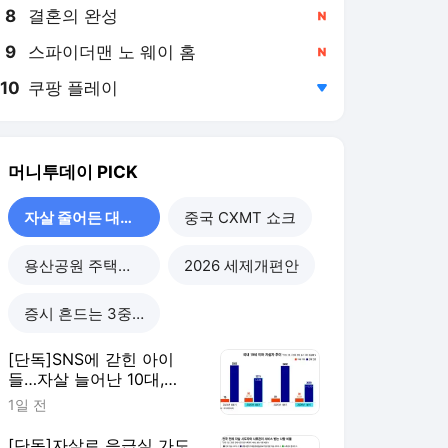
8
결혼의 완성
,신규
9
스파이더맨 노 웨이 홈
,신규
10
쿠팡 플레이
,하락
머니투데이
PICK
자살 줄어든 대한민국
중국 CXMT 쇼크
용산공원 주택공급
2026 세제개편안
증시 흔드는 3중 쏠림
[단독]SNS에 갇힌 아이
들…자살 늘어난 10대,
40%가 '대인관계' 호소
1일 전
[단독]자살로 응급실 가도