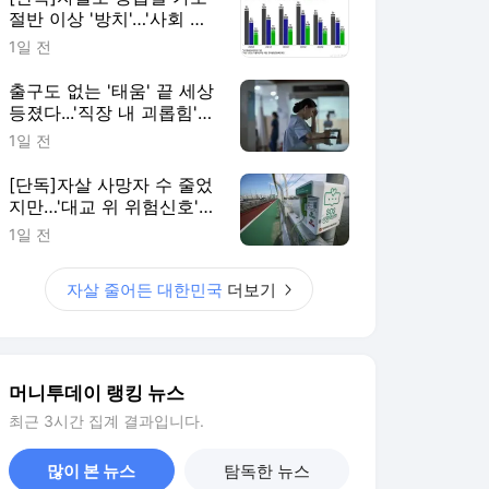
절반 이상 '방치'…'사회 안
전망' 재설계해야
1일 전
출구도 없는 '태움' 끝 세상
등졌다...'직장 내 괴롭힘'
더 위험한 이유
1일 전
[단독]자살 사망자 수 줄었
지만…'대교 위 위험신호'
늘었다
1일 전
자살 줄어든 대한민국
더보기
머니투데이 랭킹 뉴스
최근 3시간 집계 결과입니다.
많이 본 뉴스
탐독한 뉴스