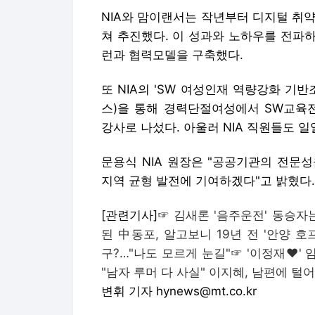
NIA와 맘이랜서는 작년부터 디지털 취약 
쳐 추진했다. 이 성과와 노하우를 전파
런과 협력모델을 구축했다.
또 NIA의 'SW 여성인재 역량강화 기
스)을 통해 경력단절여성에서 SW교육
강사로 나섰다. 아울러 NIA 직원들도 
문용식 NIA 원장은 "공공기관의 전문
지역 균형 발전에 기여하겠다"고 밝혔다.
[관련기사]☞
김새론 '음주운전' 동승자
된 中동포, 알고보니 19년 전 '안양 호
구?…"나도 모르게 눈길"
☞
'이정재♥' 
"남자 루머 다 사실" 이지혜, 남편에 털
변휘 기자 hynews@mt.co.kr