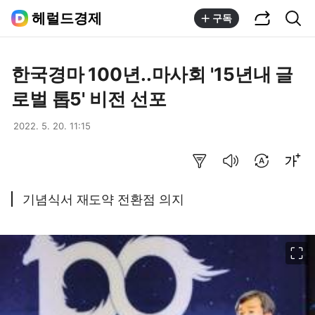
공유하기
통합검색
헤럴드경제
구독
한국경마 100년..마사회 '15년내 글
로벌 톱5' 비전 선포
2022. 5. 20. 11:15
요약보기
음성으로 듣기
번역 설정
글씨크기 조절하기
기념식서 재도약 전환점 의지
이미지 크게 보기