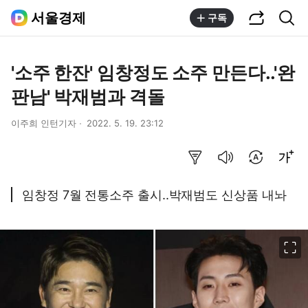
공유하기
통합검색
서울경제
구독
'소주 한잔' 임창정도 소주 만든다..'완
판남' 박재범과 격돌
이주희 인턴기자
2022. 5. 19. 23:12
요약보기
음성으로 듣기
번역 설정
글씨크기 조절하기
임창정 7월 전통소주 출시..박재범도 신상품 내놔
이미지 크게 보기