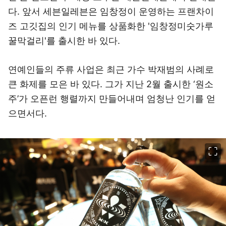
다. 앞서 세븐일레븐은 임창정이 운영하는 프랜차이
즈 고깃집의 인기 메뉴를 상품화한 '임창정미숫가루
꿀막걸리'를 출시한 바 있다.
연예인들의 주류 사업은 최근 가수 박재범의 사례로
큰 화제를 모은 바 있다. 그가 지난 2월 출시한 ‘원소
주’가 오픈런 행렬까지 만들어내며 엄청난 인기를 얻
으면서다.
이미지 크게 보기