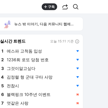
공유하기
검색
구독
뉴스 밖 이야기, 다음 커뮤니티 웹에서 보기
실시간 트렌드
오늘 15:11 기준
툴팁보기
1
에스파 고척돔 입성
,하락
2
1236회 로또 당첨 번호
,하락
3
그것이알고싶다
,하락
4
김정렬 형 군대 구타 사망
,하락
5
전참시
,하락
6
블랙핑크 10주년 이벤트
,신규
7
엿같은 사랑
,신규