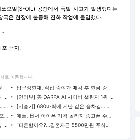
에쓰오일(S-OIL) 공장에서 폭발 사고가 발생했다는
당국은 현장에 출동해 진화 작업에 돌입했다.
 -
배포 금지.
론사로 이동합니다.
박리다매 한계 부딪혔나… 국내선 가격 올리고 해외로 향하는 저가커피
압구정현대, 직접 증여가 매각 후 현금 증여보다 세금 7억 덜 낸다…계산기 두드리는 강남 고령
[르포] 부동산 공급 대책에 뜨거운 감자된 ‘용산공원’… 시민들은 “녹지 지켜야”
[인터뷰] 美 DARPA AI 사이버 챌린지 1위 이끈 김태수 마이크로소프트 부사장 “AI 모델보다 중요한
도수치료 막으니 신장분사·체외충격파로… 비급여 ‘풍선효과’
[시승기] 680마력에 세단 같은 승차감… 볼보 전기 SUV ‘EX90’
‘음악 앱’이 넷플릭스와 어깨 나란히… 스포티파이 유료 이용자 3억 돌파 비결은
애플, 日서 아이폰 가격 올리자 중고폰 주문량 2배 껑충… 리퍼폰 패널은 신제품용 추월
[줌인] 호르무즈 서명 앞두고 이란 리더십 증발… 최고지도자 잠행·대통령 사임설
“파혼할까요?…결혼자금 5500만원 주식으로 날린 예비신부