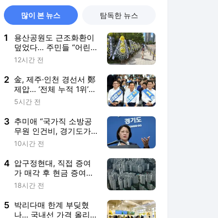
많이 본 뉴스
탐독한 뉴스
1
용산공원도 근조화환이
덮었다… 주민들 “어린
이정원에 주택 안 돼”
12시간 전
2
金, 제주·인천 경선서 鄭
제압… ‘전체 누적 1위’
탈환
5시간 전
3
추미애 “국가직 소방공
무원 인건비, 경기도가 1
조원 이상 부담… 재정
10시간 전
개혁 시급”
4
압구정현대, 직접 증여
가 매각 후 현금 증여보
다 세금 7억 덜 낸다…계
18시간 전
산기 두드리는 강남 고
령층
5
박리다매 한계 부딪혔
나… 국내선 가격 올리