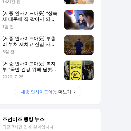
18시간 전
민”
[세종 인사이드아웃] “상속
세 때문에 집 팔아서 되겠
냐” 李 약속한 ‘공제 확대’
1일 전
도입 불발
[세종 인사이드아웃] 부총
리 부처 제치고 신입 사무
관 대거 받는 공정위… ‘경
6일 전
제 검찰’ 몸집 키운다
[세종 인사이드아웃] 복지
부 “국민 건강 위해 담뱃값
올려야” VS 재경부 “물가
2026. 7. 25.
부담이 있어서…”
세종 인사이드아웃
더보기
조선비즈 랭킹 뉴스
최근 3시간 집계 결과입니다.