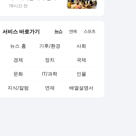
고 해외로 향하는 저가
18시간 전
커피
서비스 바로가기
뉴스
연예
스포츠
뉴스 홈
기후/환경
사회
경제
정치
국제
문화
IT/과학
인물
지식/칼럼
연재
배열설명서