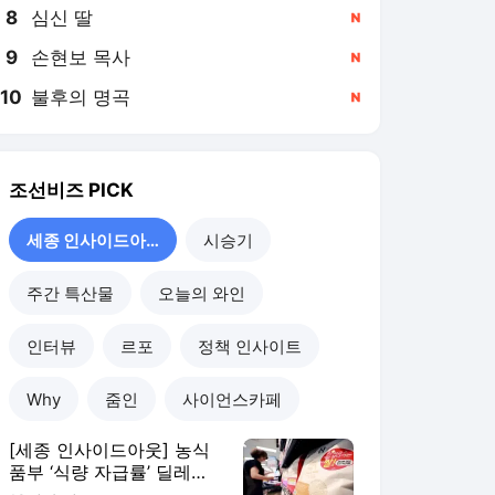
8
심신 딸
,신규
9
손현보 목사
,신규
10
불후의 명곡
,신규
조선비즈
PICK
세종 인사이드아웃
시승기
주간 특산물
오늘의 와인
인터뷰
르포
정책 인사이트
Why
줌인
사이언스카페
[세종 인사이드아웃] 농식
품부 ‘식량 자급률’ 딜레
마... “5년 마다 찾아오는 고