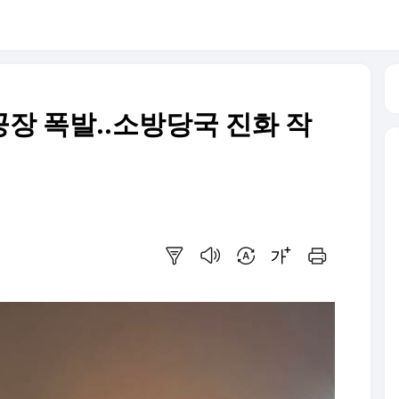
공장 폭발..소방당국 진화 작
요약보기
음성으로 듣기
번역 설정
글씨크기 조절하기
인쇄하기