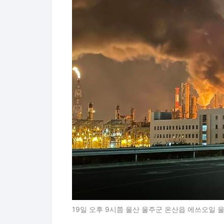
19일 오후 9시쯤 울산 울주군 온산읍 에쓰오일 