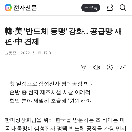
공유하기
통합검색
전자신문
구독
韓·美 '반도체 동맹' 강화.. 공급망 재
편·中 견제
권동준
2022. 5. 19. 17:01
요약보기
음성으로 듣기
번역 설정
글씨크기 조절하기
첫 일정으로 삼성전자 평택공장 방문
순방 중 현지 제조시설 시찰 이례적
협업 분야 세밀히 조율해 '윈윈'해야
한미정상회담을 위해 한국을 방문하는 조 바이든 미
국 대통령이 삼성전자 평택 반도체 공장을 가장 먼저