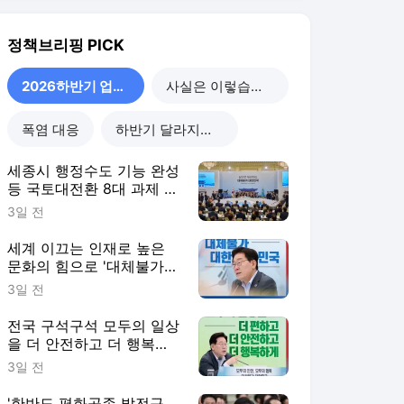
정책브리핑
PICK
2026하반기 업무보고
사실은 이렇습니다
폭염 대응
하반기 달라지는 정책
세종시 행정수도 기능 완성
등 국토대전환 8대 과제 이
달 중 발표
3일 전
세계 이끄는 인재로 높은
문화의 힘으로 '대체불가
대한민국'
3일 전
전국 구석구석 모두의 일상
을 더 안전하고 더 행복하
게
3일 전
'한반도 평화공존 발전구