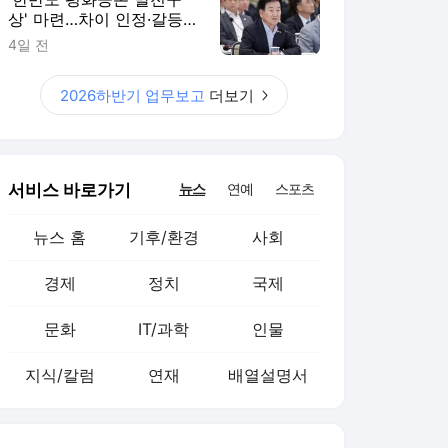
상' 마련…차이 인정·갈등
평화적 해결
4일 전
2026하반기 업무보고
더보기
서비스 바로가기
뉴스
연예
스포츠
뉴스 홈
기후/환경
사회
경제
정치
국제
문화
IT/과학
인물
지식/칼럼
연재
배열설명서