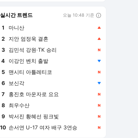
실시간 트렌드
오늘 10:48 기준
툴팁보기
1
마니산
,상승
2
지안 엄정욱 결혼
,상승
3
김민석 강원·TK 승리
,신규
4
이강인 벤치 출발
,하락
5
맨시티 아틀레티코
,신규
6
보신각
,하락
7
홍진호 마운자로 요요
,신규
8
최우수산
,신규
9
박서진 황혜선 핑크빛
,신규
10
손서연 U-17 여자 배구 3연승
,신규