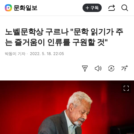
공유하기
통합검색
문화일보
구독
노벨문학상 구르나 "문학 읽기가 주
는 즐거움이 인류를 구원할 것"
박동미 기자
2022. 5. 18. 22:05
요약보기
음성으로 듣기
번역 설정
글씨크기 조절하기
이미지 크게 보기