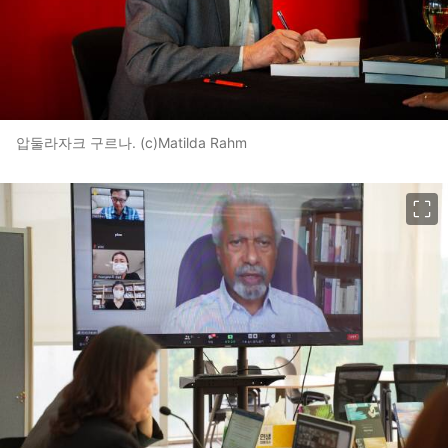
압둘라자크 구르나. (c)Matilda Rahm
이미지 크게 보기