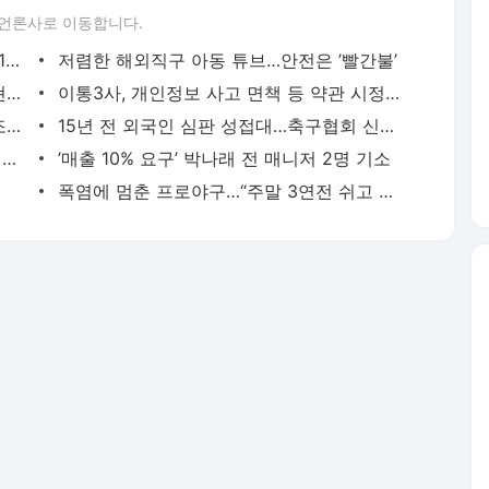
 언론사로 이동합니다.
中 휴머노이드 1호 상장 유니트리…몸값 12조8천억 원
저렴한 해외직구 아동 튜브…안전은 ’빨간불’
폭염에 채솟값도 ’껑충’…’기후플레이션’ 현실화
이통3사, 개인정보 사고 면책 등 약관 시정한다
주택가로 코브라·악어 택배 배달…밀수 조직 5명 재판행
15년 전 외국인 심판 성접대…축구협회 신뢰 흔들
가뭄에 원전 멈출 판…다뉴브강에 바지선까지 가라앉혀
’매출 10% 요구’ 박나래 전 매니저 2명 기소
폭염에 멈춘 프로야구…“주말 3연전 쉬고 11일 재개“