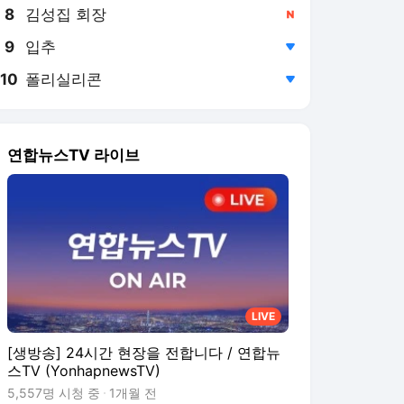
8
김성집 회장
,신규
9
입추
,하락
10
폴리실리콘
,하락
연합뉴스TV 라이브
LIVE
[생방송] 24시간 현장을 전합니다 / 연합뉴
스TV (YonhapnewsTV)
5,557명 시청 중
1개월 전