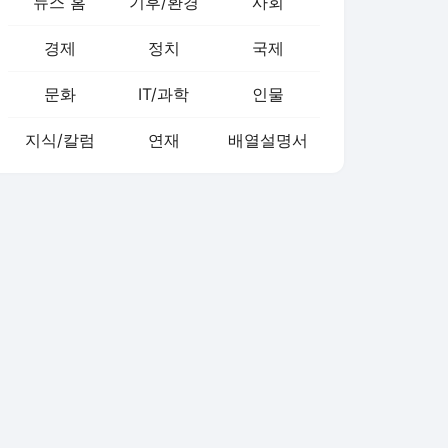
뉴스 홈
기후/환경
사회
경제
정치
국제
문화
IT/과학
인물
지식/칼럼
연재
배열설명서