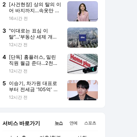
2
[사건현장] 상의 탈의 이
어 바지까지…속옷만 입
은 라이더 논란
16시간 전
3
"이대로는 표심 이
탈"…'부동산 세제 개편'
與 내부서도 우려
12시간 전
4
[단독] 홈플러스, 밀린
직원 월급 준다…2천억
긴급운영자금 활용
12시간 전
5
이승기, 차가원 대표로
부터 전세금 '105억' 못
받아…"고도의 사기"
12시간 전
서비스 바로가기
뉴스
연예
스포츠