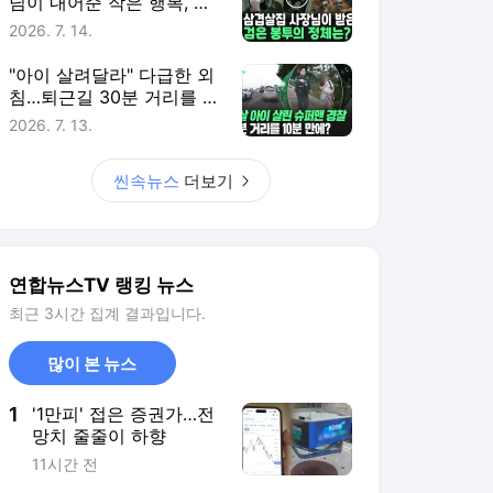
님이 내어준 작은 행복, 그
리고 감사와 화답
2026. 7. 14.
"아이 살려달라" 다급한 외
침…퇴근길 30분 거리를 단
10분 만에 뚫은 경찰 [씬속
2026. 7. 13.
뉴스]
씬속뉴스
더보기
연합뉴스TV 랭킹 뉴스
최근 3시간 집계 결과입니다.
많이 본 뉴스
1
'1만피' 접은 증권가…전
망치 줄줄이 하향
11시간 전