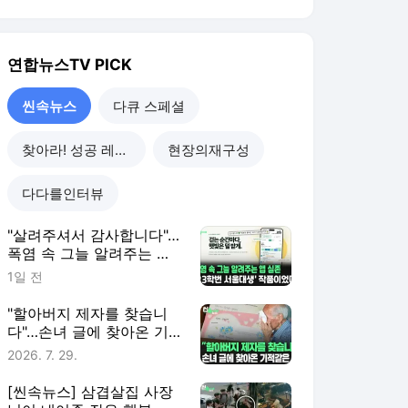
연합뉴스TV
PICK
씬속뉴스
다큐 스페셜
찾아라! 성공 레시피
현장의재구성
다다를인터뷰
"살려주셔서 감사합니다"…
폭염 속 그늘 알려주는 앱
실존 [씬속뉴스]
1일 전
"할아버지 제자를 찾습니
다"…손녀 글에 찾아온 기
적같은 일 [씬속뉴스]
2026. 7. 29.
[씬속뉴스] 삼겹살집 사장