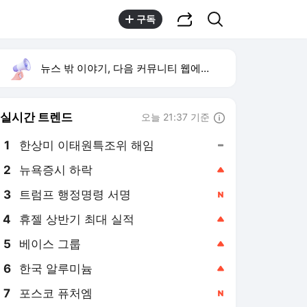
공유하기
검색
구독
뉴스 밖 이야기, 다음 커뮤니티 웹에서 보기
실시간 트렌드
오늘 21:37 기준
툴팁보기
1
한상미 이태원특조위 해임
,유지
2
뉴욕증시 하락
,상승
3
트럼프 행정명령 서명
,신규
4
휴젤 상반기 최대 실적
,상승
5
베이스 그룹
,상승
6
한국 알루미늄
,상승
7
포스코 퓨처엠
,신규