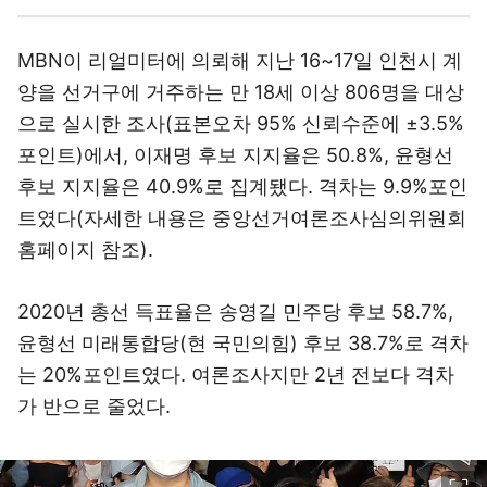
MBN이 리얼미터에 의뢰해 지난 16~17일 인천시 계
양을 선거구에 거주하는 만 18세 이상 806명을 대상
으로 실시한 조사(표본오차 95% 신뢰수준에 ±3.5%
포인트)에서, 이재명 후보 지지율은 50.8%, 윤형선
후보 지지율은 40.9%로 집계됐다. 격차는 9.9%포인
트였다(자세한 내용은 중앙선거여론조사심의위원회
홈페이지 참조).
2020년 총선 득표율은 송영길 민주당 후보 58.7%,
윤형선 미래통합당(현 국민의힘) 후보 38.7%로 격차
는 20%포인트였다. 여론조사지만 2년 전보다 격차
가 반으로 줄었다.
이미지 크게 보기