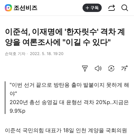
공유하기
통합검색
조선비즈
구독
이준석, 이재명에 '한자릿수' 격차 계
양을 여론조사에 "이길 수 있다"
손덕호 기자
2022. 5. 18. 19:20
요약보기
음성으로 듣기
번역 설정
글씨크기 조절하기
"이번 선거 끝으로 방탄용 출마 발붙이지 못하게 해
야"
2020년 총선 송영길 대 윤형선 격차 20%p..지금은
9.9%p
이준석 국민의힘 대표가 18일 인천 계양을 국회의원