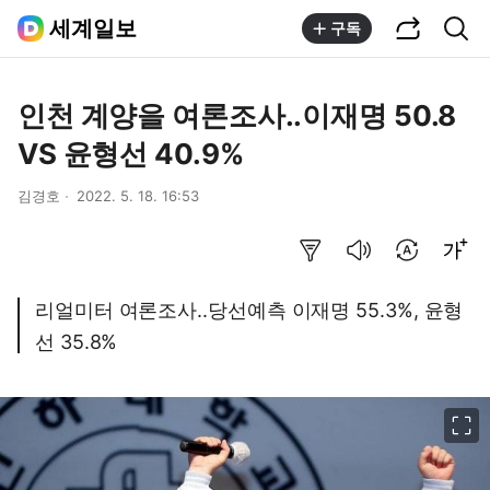
공유하기
통합검색
세계일보
구독
인천 계양을 여론조사..이재명 50.8
VS 윤형선 40.9%
김경호
2022. 5. 18. 16:53
요약보기
음성으로 듣기
번역 설정
글씨크기 조절하기
리얼미터 여론조사..당선예측 이재명 55.3%, 윤형
선 35.8%
이미지 크게 보기