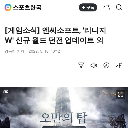
공유하기
통합검색
스포츠한국
구독
[게임소식] 엔씨소프트, '리니지
W' 신규 월드 던전 업데이트 외
김동찬 기자
2022. 5. 18. 16:12
요약보기
음성으로 듣기
번역 설정
글씨크기 조절하기
이미지 크게 보기