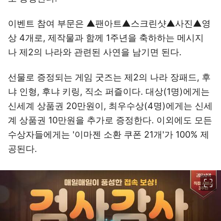
이벤트 참여 부문은 ▲팬아트▲스크린샷▲사진▲영
상 4개로, 제작물과 함께 1주년을 축하하는 메시지
나 제2의 나라와 관련된 사연을 남기면 된다.
선물로 증정되는 게임 굿즈는 제2의 나라 장패드, 후
냐 인형, 후냐 키링, 직소 퍼즐이다. 대상(1명)에게는
신세계 상품권 20만원이, 최우수상(4명)에게는 신세
계 상품권 10만원을 추가로 증정한다. 이외에도 모든
수상자들에게는 '이마젠 소환 쿠폰 21개'가 100% 제
공된다.
이미지 크게 보기