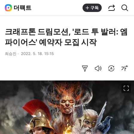
공유하기
통합검색
더팩트
구독
크래프톤 드림모션, '로드 투 발러: 엠
파이어스' 예약자 모집 시작
최승진
2022. 5. 18. 15:15
요약보기
음성으로 듣기
번역 설정
글씨크기 조절하기
이미지 크게 보기