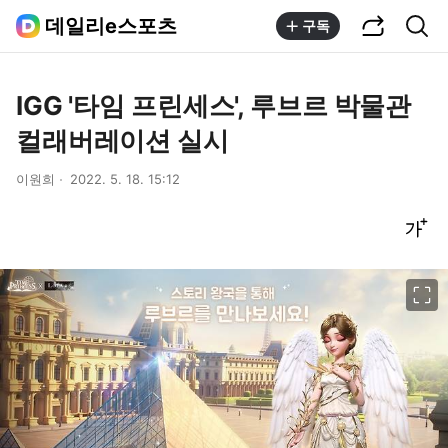
공유하기
통합검색
데일리e스포츠
구독
IGG '타임 프린세스', 루브르 박물관
컬래버레이션 실시
이원희
2022. 5. 18. 15:12
글씨크기 조절하기
이미지 크게 보기