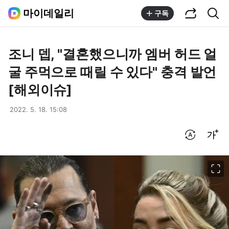
공유하기
통합검색
마이데일리
구독
조니 뎁, "결혼했으니까 엠버 허드 얼
굴 주먹으로 때릴 수 있다" 충격 발언
[해외이슈]
2022. 5. 18. 15:08
번역 설정
글씨크기 조절하기
이미지 크게 보기