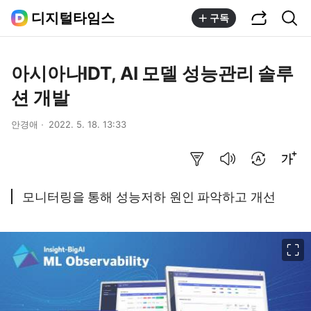
공유하기
통합검색
디지털타임스
구독
아시아나IDT, AI 모델 성능관리 솔루
션 개발
안경애
2022. 5. 18. 13:33
요약보기
음성으로 듣기
번역 설정
글씨크기 조절하기
모니터링을 통해 성능저하 원인 파악하고 개선
이미지 크게 보기