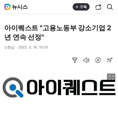
공유하기
통합검색
뉴시스
구독
아이퀘스트 "고용노동부 강소기업 2
년 연속 선정"
신항섭
2022. 5. 18. 10:26
요약보기
음성으로 듣기
번역 설정
글씨크기 조절하기
이미지 크게 보기