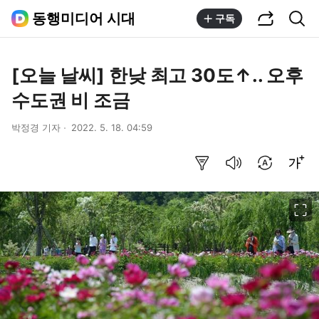
공유하기
통합검색
동행미디어 시대
구독
[오늘 날씨] 한낮 최고 30도↑.. 오후
수도권 비 조금
박정경 기자
2022. 5. 18. 04:59
요약보기
음성으로 듣기
번역 설정
글씨크기 조절하기
이미지 크게 보기