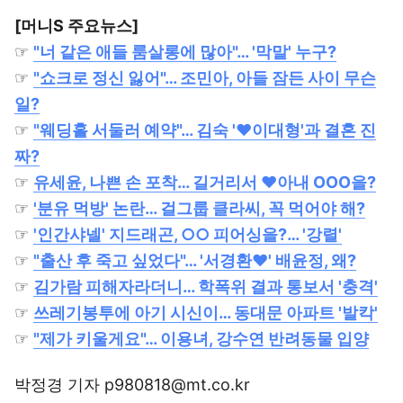
[머니S 주요뉴스]
☞
"너 같은 애들 룸살롱에 많아"… '막말' 누구?
☞
"쇼크로 정신 잃어"… 조민아, 아들 잠든 사이 무슨
일?
☞
"웨딩홀 서둘러 예약"… 김숙 '♥이대형'과 결혼 진
짜?
☞
유세윤, 나쁜 손 포착… 길거리서 ♥아내 OOO을?
☞
'분유 먹방' 논란… 걸그룹 클라씨, 꼭 먹어야 해?
☞
'인간샤넬' 지드래곤, ○○ 피어싱을?… '강렬'
☞
"출산 후 죽고 싶었다"… '서경환♥' 배윤정, 왜?
☞
김가람 피해자라더니… 학폭위 결과 통보서 '충격'
☞
쓰레기봉투에 아기 시신이… 동대문 아파트 '발칵'
☞
"제가 키울게요"… 이용녀, 강수연 반려동물 입양
박정경 기자 p980818@mt.co.kr