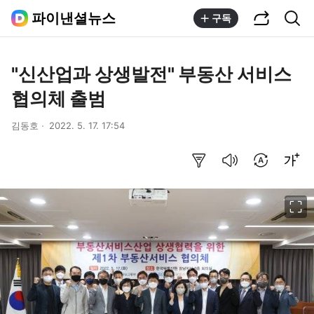
공유하기
통합검색
파이낸셜뉴스
구독
"신산업과 상생발전" 부동산 서비스
협의체 출범
김동호
2022. 5. 17. 17:54
요약보기
음성으로 듣기
번역 설정
글씨크기 조절하기
이미지 크게 보기