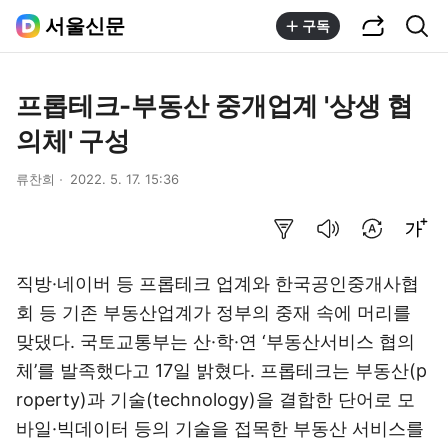
공유하기
통합검색
서울신문
구독
프롭테크-부동산 중개업계 '상생 협
의체' 구성
류찬희
2022. 5. 17. 15:36
요약보기
음성으로 듣기
번역 설정
글씨크기 조절하기
직방·네이버 등 프롭테크 업계와 한국공인중개사협
회 등 기존 부동산업계가 정부의 중재 속에 머리를
맞댔다. 국토교통부는 산·학·연 ‘부동산서비스 협의
체’를 발족했다고 17일 밝혔다. 프롭테크는 부동산(p
roperty)과 기술(technology)을 결합한 단어로 모
바일·빅데이터 등의 기술을 접목한 부동산 서비스를