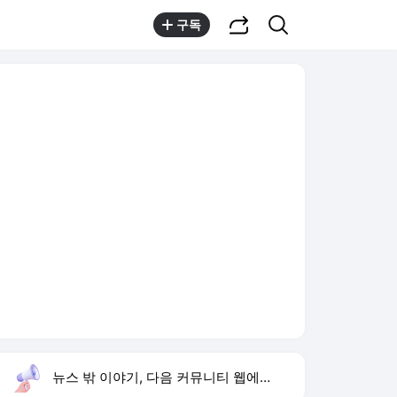
공유하기
검색
구독
뉴스 밖 이야기, 다음 커뮤니티 웹에서 보기
실시간 트렌드
오늘 22:18 기준
툴팁보기
1
한상미 이태원특조위 해임
,유지
2
트럼프 행정명령
,신규
3
미 폴리실리콘 관세
,하락
4
블랙핑크 10주년 행사
,신규
5
휴젤 상반기 최대 실적
,신규