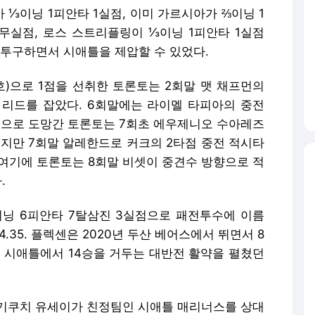
⅓이닝 1피안타 1실점, 이미 가르시아가 ⅔이닝 1
 무실점, 로스 스트리플링이 ⅓이닝 1피안타 1실점
 투구하면서 시애틀을 제압할 수 있었다.
호)으로 1점을 선취한 토론토는 2회말 맷 채프먼의
0 리드를 잡았다. 6회말에는 라이멜 타피아의 중전
0으로 도망간 토론토는 7회초 에우제니오 수아레즈
했지만 7회말 알레한드로 커크의 2타점 중전 적시타
. 여기에 토론토는 8회말 비셋이 중견수 방향으로 적
.
닝 6피안타 7탈삼진 3실점으로 패전투수에 이름
.35. 플렉센은 2020년 두산 베어스에서 뛰면서 8
해 시애틀에서 14승을 거두는 대반전 활약을 펼쳤던
기쿠치 유세이가 친정팀인 시애틀 매리너스를 상대