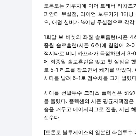
토론토는 기쿠치에 이어 트레버 리차즈가 
피안타 무실점, 라이언 보루키가 1이닝
으, 애덤 심버가 ⅔이닝 무실점으로 각각
1회말 보 비셋의 좌월 솔로홈런(시즌 4
중월 솔로홈런(시즌 6호)에 힘입어 2-
적시타로 비니 카프라가 득점하면서 3-
에 좌중월 솔로홈런을 맞고 첫 실점을 
로 5-1 리드를 잡으면서 쐐기를 박았다
시타를 날려 6-1로 점수차를 크게 벌렸다
시애틀 선발투수 크리스 플렉센은 5⅓이
을 올렸다. 플렉센의 시즌 평균자책점은 4
승을 거두고 메이저리그로 진출, 지난 
선수다.
[토론토 블루제이스의 일본인 좌완투수 