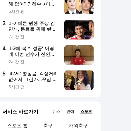
5
'42세' 황정음, 걱정거리
면 그냥 신나요"
없어서 그런가…꾸밈 덜
어내니 더 어려졌네
6시간 전
서비스 바로가기
뉴스
연예
스포츠
스포츠 홈
축구
해외축구
야구
해외야구
골프
농구
배구
일반
e-스포츠
카툰
영상 홈