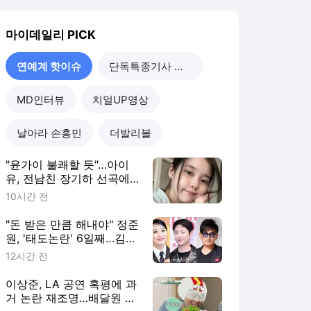
유, 전남친 장기하 선곡에
'시끌' [MD이슈]
10시간 전
"돈 받은 만큼 해내야" 정준
원, '태도논란' 6일째…김혜
수·이승철 '프로의식' 뼈때
12시간 전
렸다 [MD이슈]
이상준, LA 공연 혹평에 과
거 논란 재조명…배달원 조
롱 뭐길래 [MD이슈]
13시간 전
"황정민, 성적 제안은 사
실…야설 써달라는 최애 처
음" A씨 반론 [MD이슈]
13시간 전
연예계 핫이슈
더보기
마이데일리 랭킹 뉴스