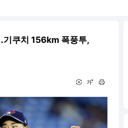
.기쿠치 156km 폭풍투,
번역 설정
글씨크기 조절하기
인쇄하기