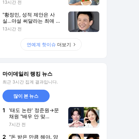
최근 3시간 집계 결과입니다.
많이 본 뉴스
1
'태도 논란' 정준원→문
채원 "배우 안 맞
아"…"하면 안 되는 사
7시간 전
람" 잇단 고백 [MD이슈]
2
"돈 받은 만큼 해야, 양
해 없어" 김혜수→이승
철, 태도 논란에 답한
5시간 전
'40년차들' [김하영의 이
슈해부]
3
바이에른 뮌헨 주장 김
민재, 동료들 위해 쐈
다…'제주에서 특별한 음
7시간 전
식 선물'
4
'LG에 복수 성공' 어떻
게 이런 선수가 신인이
란 말인가, 9위팀 희망
2시간 전
으로 우뚝…살인 폭염도
안 무섭다 "경기 들어가