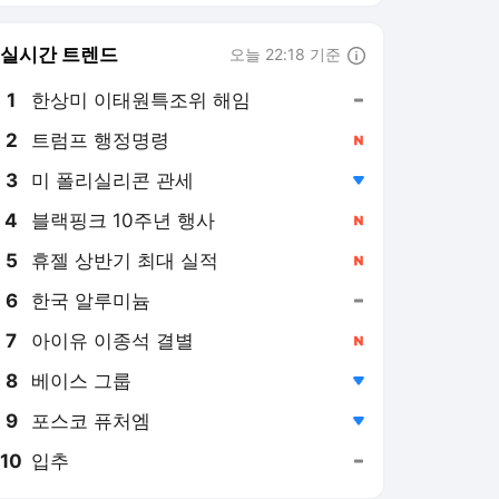
6
한국 알루미늄
,유지
7
아이유 이종석 결별
,신규
8
베이스 그룹
,하락
9
포스코 퓨처엠
,하락
10
입추
,유지
마이데일리
PICK
연예계 핫이슈
단독특종기사 모음
MD인터뷰
치얼UP영상
날아라 손흥민
더발리볼
"윤가이 불쾌할 듯"…아이