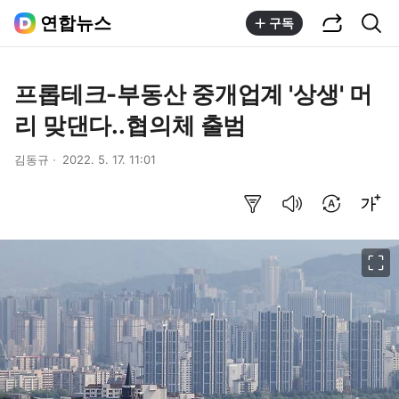
공유하기
통합검색
연합뉴스
구독
프롭테크-부동산 중개업계 '상생' 머
리 맞댄다..협의체 출범
김동규
2022. 5. 17. 11:01
요약보기
음성으로 듣기
번역 설정
글씨크기 조절하기
이미지 크게 보기