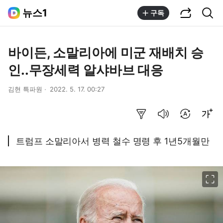
공유하기
통합검색
뉴스1
구독
바이든, 소말리아에 미군 재배치 승
인..무장세력 알샤바브 대응
김현 특파원
2022. 5. 17. 00:27
요약보기
음성으로 듣기
번역 설정
글씨크기 조절하기
트럼프 소말리아서 병력 철수 명령 후 1년5개월만
이미지 크게 보기