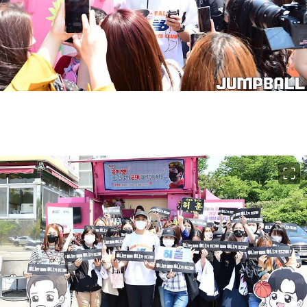
이미지 크게 보기