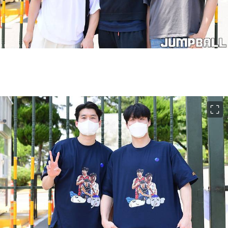
이미지 크게 보기