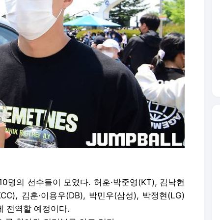
10명의 선수들이 모였다. 허훈
·
박준영(KT), 김낙현
CC), 김훈
·
이용우(DB), 박민우(삼성), 박정현(LG)
5일에 전역할 예정이다.