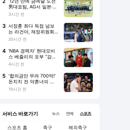
2
‘12년 만에 금메달 도전’
男대표팀, AG서 일본·사
우디·인도네시아와 같은
3시간 전
조···女대표팀은 대만·몽
골·말레이시아 상대
3
서장훈 최다 득점 넘보
는 라건아, 재정위원회
에서 등록 여부 결정
20시간 전
4
‘NBA 경력자’ 현대모비
스 베즐리의 포부 “감독
님이 시키는 건 뭐든 하
4시간 전
겠다”
5
'합의금만 무려 700억!'
돈치치 전 약혼녀의 엄
청난 요구
16시간 전
서비스 바로가기
뉴스
연예
스포츠
스포츠 홈
축구
해외축구