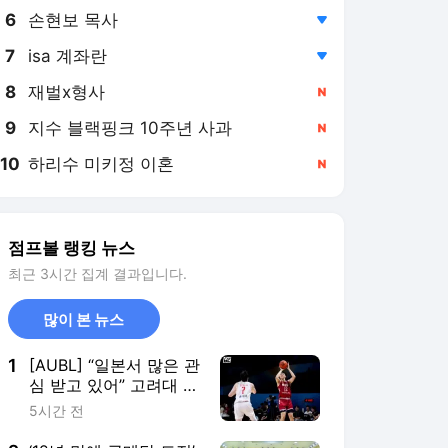
6
손현보 목사
,하락
7
isa 계좌란
,하락
8
재벌x형사
,신규
9
지수 블랙핑크 10주년 사과
,신규
10
하리수 미키정 이혼
,신규
점프볼 랭킹 뉴스
최근 3시간 집계 결과입니다.
많이 본 뉴스
1
[AUBL] “일본서 많은 관
심 받고 있어” 고려대 상
대로 41점 폭발, 와세다
5시간 전
대 에이스 마츠모토는
누구?