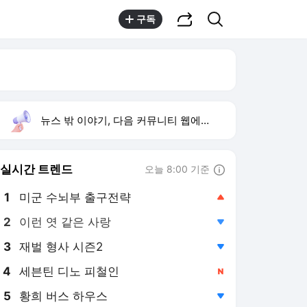
공유하기
검색
구독
뉴스 밖 이야기, 다음 커뮤니티 웹에서 보기
실시간 트렌드
오늘 8:00 기준
툴팁보기
1
미군 수뇌부 출구전략
,상승
2
이런 엿 같은 사랑
,하락
3
재벌 형사 시즌2
,하락
4
세븐틴 디노 피철인
,신규
5
황희 버스 하우스
,하락