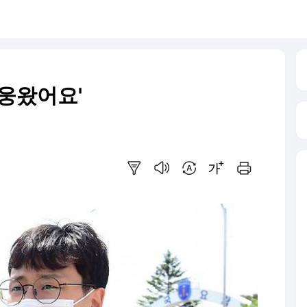
배웅왔어요'
요약보기
음성으로 듣기
번역 설정
글씨크기 조절하기
인쇄하기