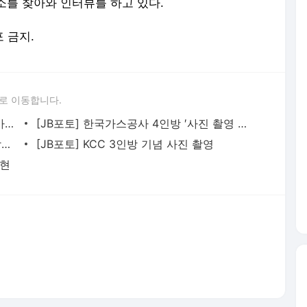
소를 찾아와 인터뷰를 하고 있다.
포 금지.
로 이동합니다.
[JB포토] 상무 입대 선수들 ′군 복무 잘 마치고 돌아오겠습니다′
[JB포토] 한국가스공사 4인방 ′사진 촬영 할때는 역시 브이′
[JB포토] LG 박정현 ′팬 여러분들 감사합니다′
[JB포토] KCC 3인방 기념 사진 촬영
낙현