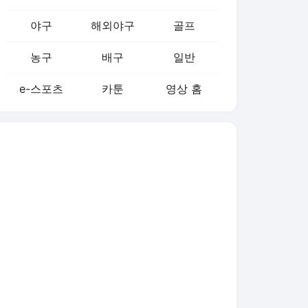
야구
해외야구
골프
농구
배구
일반
e-스포츠
카툰
영상 홈