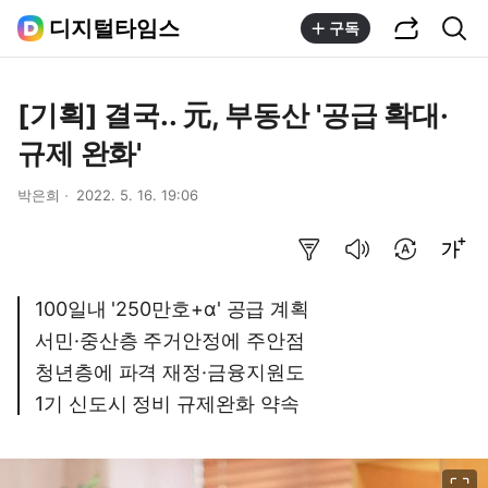
공유하기
통합검색
디지털타임스
구독
[기획] 결국.. 元, 부동산 '공급 확대·
규제 완화'
박은희
2022. 5. 16. 19:06
요약보기
음성으로 듣기
번역 설정
글씨크기 조절하기
100일내 '250만호+α' 공급 계획
서민·중산층 주거안정에 주안점
청년층에 파격 재정·금융지원도
1기 신도시 정비 규제완화 약속
이미지 크게 보기