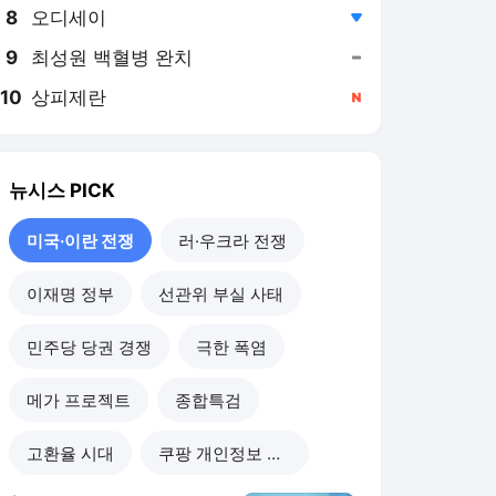
8
오디세이
,하락
9
최성원 백혈병 완치
,유지
10
상피제란
,신규
뉴시스
PICK
미국·이란 전쟁
러·우크라 전쟁
이재명 정부
선관위 부실 사태
민주당 당권 경쟁
극한 폭염
메가 프로젝트
종합특검
고환율 시대
쿠팡 개인정보 유출