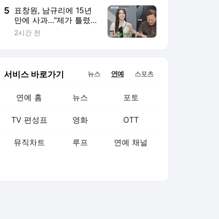
5
표창원, 남규리에 15년
만에 사과…"제가 틀렸
습니다"
2시간 전
서비스 바로가기
뉴스
연예
스포츠
연예 홈
뉴스
포토
TV 편성표
영화
OTT
뮤직차트
루프
연예 채널