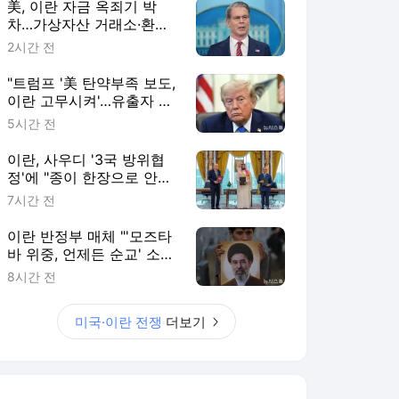
美, 이란 자금 옥죄기 박
차…가상자산 거래소·환전
소 제재
2시간 전
"트럼프 '美 탄약부족 보도,
이란 고무시켜'…유출자 색
출 지시"
5시간 전
이란, 사우디 '3국 방위협
정'에 "종이 한장으로 안보
보장 불가"
7시간 전
이란 반정부 매체 "'모즈타
바 위중, 언제든 순교' 소문
확산"
8시간 전
미국·이란 전쟁
더보기