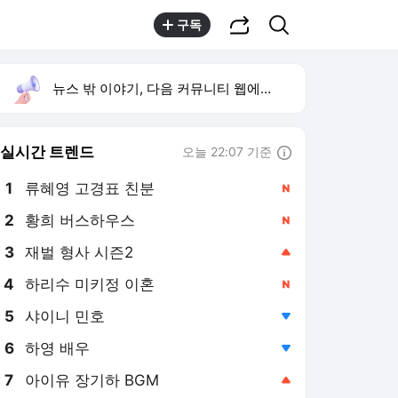
공유하기
검색
구독
뉴스 밖 이야기, 다음 커뮤니티 웹에서 보기
실시간 트렌드
오늘 22:07 기준
툴팁보기
1
류혜영 고경표 친분
,신규
2
황희 버스하우스
,신규
3
재벌 형사 시즌2
,상승
4
하리수 미키정 이혼
,신규
5
샤이니 민호
,하락
6
하영 배우
,하락
7
아이유 장기하 BGM
,상승