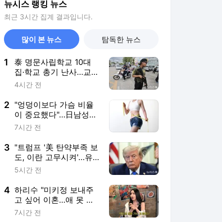
뉴시스 랭킹 뉴스
최근 3시간 집계 결과입니다.
많이 본 뉴스
탐독한 뉴스
1
泰 명문사립학교 10대
집·학교 총기 난사…교사
·학생 등 9명 사망(종합
4시간 전
2보)
2
"엉덩이보다 가슴 비율
이 중요했다"…日남성들
이 매력적으로 느낀 여
7시간 전
성 체형 기준
3
"트럼프 '美 탄약부족 보
도, 이란 고무시켜'…유
출자 색출 지시"
5시간 전
4
하리수 "미키정 보내주
고 싶어 이혼…애 못 낳
아 미안했다"
7시간 전