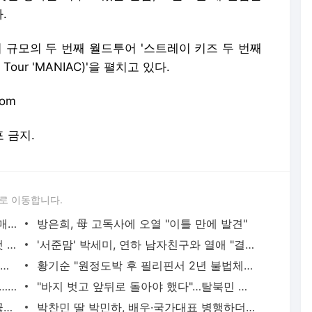
.
회 규모의 두 번째 월드투어 '스트레이 키즈 두 번째
d Tour 'MANIAC)'을 펼치고 있다.
com
포 금지.
로 이동합니다.
"서장훈, 28억에 산 서초 건물 450억에 매물로"
방은희, 母 고독사에 오열 "이틀 만에 발견"
백혈병 재발 최성원 "치료가 날 죽이는 것 같았다" 눈물
'서준맘' 박세미, 연하 남자친구와 열애 "결혼 생각도"
외국인 심판 성 접대 7경기 들여다보니…한국 축구 '5승 2무'
황기순 "원정도박 후 필리핀서 2년 불법체류…1년간 은둔"
홍서범♥조갑경, 아들 불륜 사과 후 근황…밝은 미소
"바지 벗고 앞뒤로 돌아야 했다"…탈북민 김서아, 기쁨조 검사 수치심 회상
전현무 "전 연인 집착에 친구들과 연락 끊어"
박찬민 딸 박민하, 배우·국가대표 병행하더니…여유로운 근황 공개