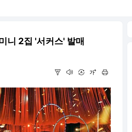
미니 2집 '서커스' 발매
요약보기
음성으로 듣기
번역 설정
글씨크기 조절하기
인쇄하기