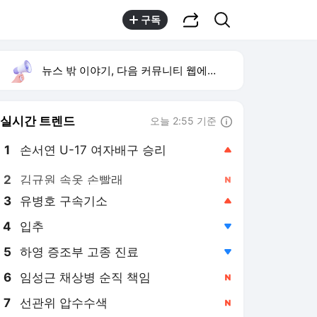
공유하기
검색
구독
뉴스 밖 이야기, 다음 커뮤니티 웹에서 보기
실시간 트렌드
오늘 2:55 기준
툴팁보기
1
손서연 U-17 여자배구 승리
,상승
2
김규원 속옷 손빨래
,신규
3
유병호 구속기소
,상승
4
입추
,하락
5
하영 증조부 고종 진료
,하락
6
임성근 채상병 순직 책임
,신규
7
선관위 압수수색
,신규