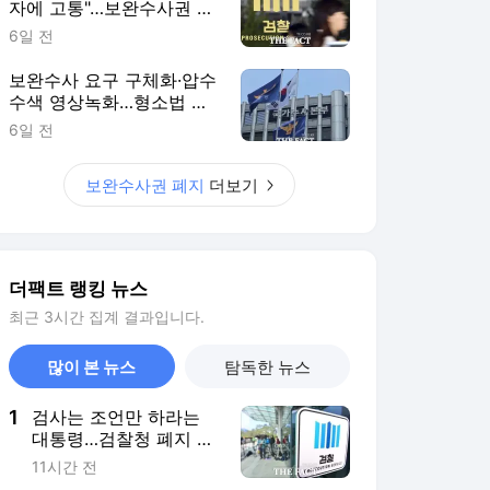
자에 고통"…보완수사권 폐
지 파장
6일 전
보완수사 요구 구체화·압수
수색 영상녹화…형소법 개
정으로 바뀌는 경찰 수사
6일 전
보완수사권 폐지
더보기
더팩트 랭킹 뉴스
최근 3시간 집계 결과입니다.
많이 본 뉴스
탐독한 뉴스
1
검사는 조언만 하라는
대통령…검찰청 폐지 앞
둔 합수본 '딜레마'
11시간 전