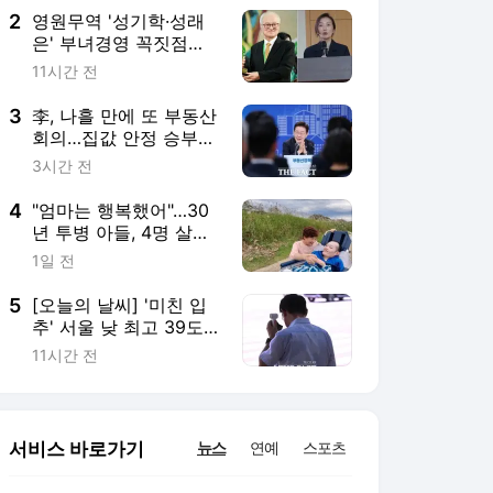
2
영원무역 '성기학·성래
은' 부녀경영 꼭짓점
YMSA…3년 새 보수 10
11시간 전
배 뛰어
3
李, 나흘 만에 또 부동산
회의…집값 안정 승부처
'공급' 점검
3시간 전
4
"엄마는 행복했어"…30
년 투병 아들, 4명 살리
고 하늘로
1일 전
5
[오늘의 날씨] '미친 입
추' 서울 낮 최고 39도…
폭염 최대 고비
11시간 전
서비스 바로가기
뉴스
연예
스포츠