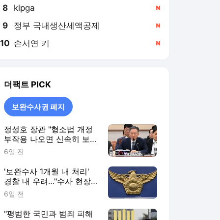
8
klpga
,신규
9
정부 국내생산세액공제
,신규
10
손서연 키
,신규
더팩트
PICK
보완수사권 폐지
정성호 장관 "형소법 개정
부작용 나오면 신속히 보완
·수정"
6일 전
'보완수사 1개월 내 처리'
경찰 내 우려…"수사 현장
과 괴리"
6일 전
"평범한 국민과 범죄 피해