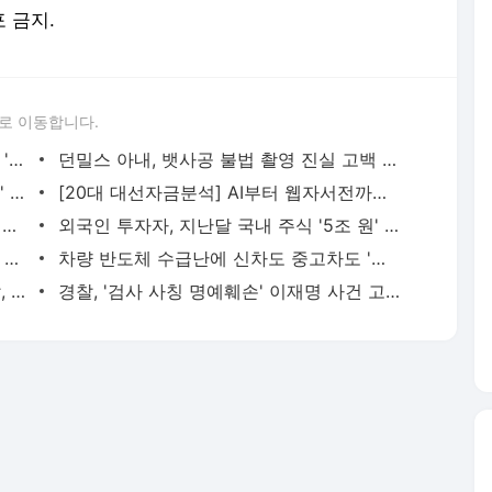
포 금지.
로 이동합니다.
尹 대통령이 밝힌 김건희 여사 앞 윤호중 '파안대소' 이유
던밀스 아내, 뱃사공 불법 촬영 진실 고백 "피해자는 사실 나"(종합)
루나 폭락에 투자자 '쪽박'...1400억 '대박' 두나무 곤혹
[20대 대선자금분석] AI부터 웹자서전까지…치열한 '홍보전' 비용은?
高물가에 한은 금리인상 시계 빨라지나? 불안한 영끌족
외국인 투자자, 지난달 국내 주식 '5조 원' 팔았다
또 '성폭력 늪' 빠진 민주당…선거 악영향 불가피
차량 반도체 수급난에 신차도 중고차도 '귀한 몸'…안정화 언제쯤
[강일홍의 클로즈업] 임영웅의 흥행 폭발, 이유 있는 '공연 대세'
경찰, '검사 사칭 명예훼손' 이재명 사건 고발인 조사