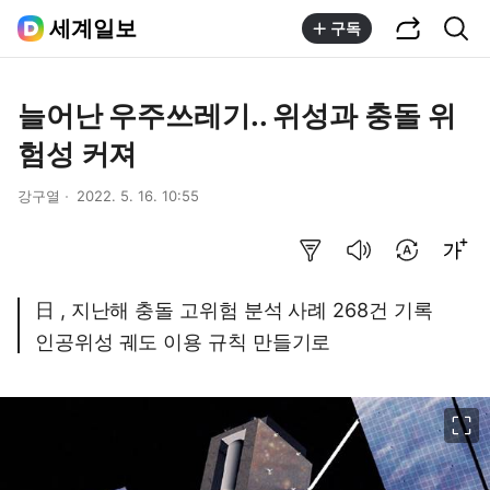
공유하기
통합검색
세계일보
구독
늘어난 우주쓰레기.. 위성과 충돌 위
험성 커져
강구열
2022. 5. 16. 10:55
요약보기
음성으로 듣기
번역 설정
글씨크기 조절하기
日 , 지난해 충돌 고위험 분석 사례 268건 기록
인공위성 궤도 이용 규칙 만들기로
이미지 크게 보기