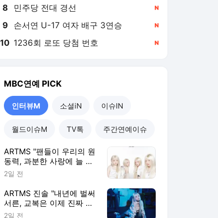
8
민주당 전대 경선
,신규
9
손서연 U-17 여자 배구 3연승
,신규
10
1236회 로또 당첨 번호
,신규
MBC연예
PICK
인터뷰M
소셜iN
이슈IN
월드이슈M
TV톡
주간연예이슈
ARTMS "팬들이 우리의 원
동력, 과분한 사랑에 늘 감
사" [인터뷰M]
2일 전
ARTMS 진솔 "내년에 벌써
서른, 교복은 이제 진짜 마
지막" [인터뷰M]
2일 전