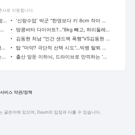
론사로 이동합니다.
고은아, 코 성형수술 고민 "보형물 휘고 함몰"
'신랑수업' 박군 "한영보다 키 8cm 작아 위축"
유하나, 스폰서설 반박 "80대 노인이랑? 구려" [전문]
땅콩버터 다이어트?…"8kg 빼고, 허리둘레 16cm 줄어"(몸신)
김동현 처남 "인간 샌드백 폭행"VS김동현 "쌍방" [종합]
"혹시 자폐?"…'슈돌' 사유리, 아들 젠 걱정에 전전긍긍
탑 "마약? 극단적 선택 시도"…빅뱅 탈퇴 메시지까지
'SNL코리아' 뉴스 패러디 중 수어 비하 논란에 게시물 삭제
출산 앞둔 이하늬, 드라이브로 만끽하는 '찐 행복' [인스타]
서비스 약관/정책
 글쓴이에 있으며, Daum의 입장과 다를 수 있습니다.