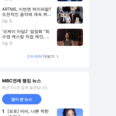
ARTMS, 이번엔 하이퍼팝?
도전적인 음악에 계속 뛰어
드는 이유 [인터뷰M]
2일 전
'오케이 마담2' 엄정화 "최
수영 캐스팅 직접 제안, 후
배들에게 힘이 되는 선배
5일 전
되고 파" [영화人]
인터뷰M
더보기
MBC연예 랭킹 뉴스
최근 3시간 집계 결과입니다.
많이 본 뉴스
1
[포토] 비비, 나쁜 착한