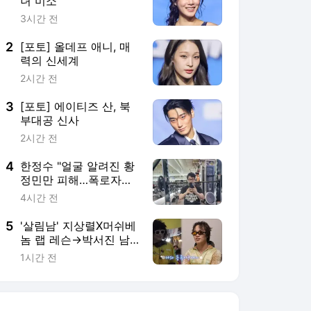
녀 미소
3시간 전
2
[포토] 올데프 애니, 매
력의 신세계
2시간 전
3
[포토] 에이티즈 산, 북
부대공 신사
2시간 전
4
한정수 "얼굴 알려진 황
정민만 피해…폭로자도
공개해"
4시간 전
5
'살림남' 지상렬X머쉬베
놈 랩 레슨→박서진 남
매 절약 프로젝트…최고
1시간 전
5.1%