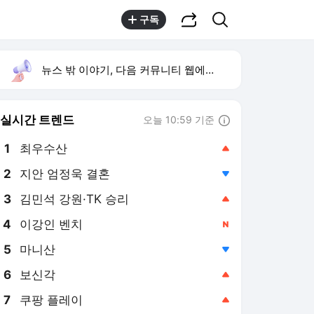
공유하기
검색
구독
뉴스 밖 이야기, 다음 커뮤니티 웹에서 보기
실시간 트렌드
오늘 10:59 기준
툴팁보기
1
최우수산
,상승
2
지안 엄정욱 결혼
,하락
3
김민석 강원·TK 승리
,상승
4
이강인 벤치
,신규
5
마니산
,하락
6
보신각
,상승
7
쿠팡 플레이
,상승