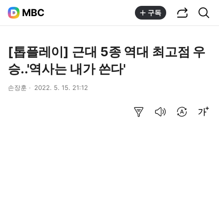
공유하기
통합검색
MBC
구독
[톱플레이] 근대 5종 역대 최고점 우
승..'역사는 내가 쓴다'
손장훈
2022. 5. 15. 21:12
요약보기
음성으로 듣기
번역 설정
글씨크기 조절하기