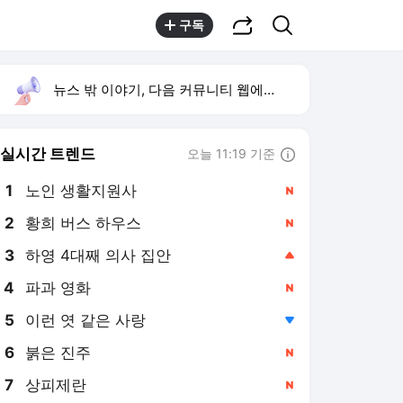
공유하기
검색
구독
뉴스 밖 이야기, 다음 커뮤니티 웹에서 보기
실시간 트렌드
오늘 11:19 기준
툴팁보기
1
노인 생활지원사
,신규
2
황희 버스 하우스
,신규
3
하영 4대째 의사 집안
,상승
4
파과 영화
,신규
5
이런 엿 같은 사랑
,하락
6
붉은 진주
,신규
7
상피제란
,신규