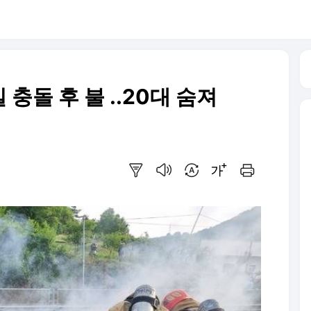
충돌 후 불 ..20대 숨져
요약보기
음성으로 듣기
번역 설정
글씨크기 조절하기
인쇄하기