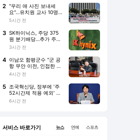
2
"우리 애 사진 보내세
요"…유치원 교사 10명
중 7명 '강요 압박'
5시간 전
3
SK하이닉스, 주당 375
원 분기배당…추가 주주
환원 예고
3시간 전
4
이남오 함평군수 "군 공
항 무안 이전, 인접한 함
평 소음피해 대책 마련
4시간 전
해야"
5
조국혁신당, 정부에 '주
52시간제 적용 예외' 철
회 촉구…"흥정 대상 아
6시간 전
냐"
서비스 바로가기
뉴스
연예
스포츠