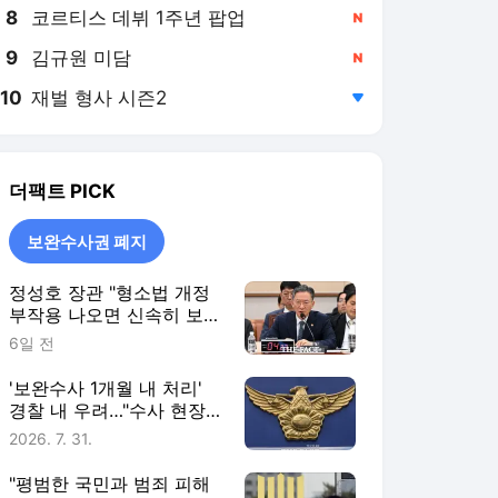
8
코르티스 데뷔 1주년 팝업
,신규
9
김규원 미담
,신규
10
재벌 형사 시즌2
,하락
더팩트
PICK
보완수사권 폐지
정성호 장관 "형소법 개정
부작용 나오면 신속히 보완
·수정"
6일 전
'보완수사 1개월 내 처리'
경찰 내 우려…"수사 현장
과 괴리"
2026. 7. 31.
"평범한 국민과 범죄 피해