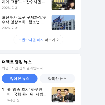
자에 고통"…보완수사권 폐
지 파장
2026. 7. 31.
보완수사 요구 구체화·압수
수색 영상녹화…형소법 개
정으로 바뀌는 경찰 수사
2026. 7. 31.
보완수사권 폐지
더보기
더팩트 랭킹 뉴스
최근 3시간 집계 결과입니다.
많이 본 뉴스
탐독한 뉴스
1
張 '엄중 조치' 하루만
에…국힘 윤리위, 서범수
·진종오 징계 착수
6시간 전