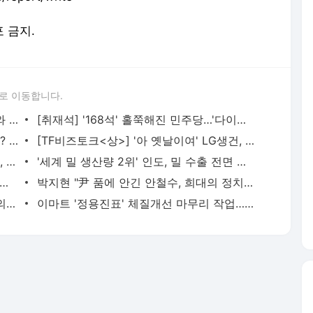
포 금지.
로 이동합니다.
윤 대통령, 취임 후 첫 주말 김건희 여사와 '쇼핑'
[취재석] '168석' 홀쭉해진 민주당…'다이어트'는 이제 그만
이재명 "대장동서 돈 해먹은 집단 누구냐? 국힘은 '적반무치당'"
[TF비즈토크<상>] '아 옛날이여' LG생건, 무너진 실적 철옹성…왜
[TF비즈토크<하>] 37살 '국민차' 쏘나타, 어쩌다 단종설까지 나왔나
'세계 밀 생산량 2위' 인도, 밀 수출 전면 금지
찰 형사책임 감면' 경직법 석달…현장 기대반·회의반
박지현 "尹 품에 안긴 안철수, 희대의 정치철새"
청문회 관문 통과한 권영세…'홍콩법인' 의혹 풀렸나
이마트 '정용진표' 체질개선 마무리 작업…반등 기대감 UP