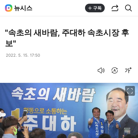
공유하기
통합검색
뉴시스
구독
"속초의 새바람, 주대하 속초시장 후
보"
2022. 5. 15. 17:50
음성으로 듣기
번역 설정
글씨크기 조절하기
이미지 크게 보기