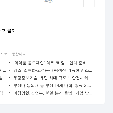
배포 금지.
론사로 이동합니다.
'의약품 콜드체인' 의무 코 앞… 업계 준비 태부족
반도체 장비 생산 차질… 부품 납기 2배 지연
멤스, 소형화·고성능·대량생산 가능한 멤스 미러 소자 등 개발
에이프로세미콘, 저전압 GaN 반도체 개발...신사업 시동
우경정보기술, 유럽 최대 규모 보안전시회 'IFSEC 2022' 참가...K-AI 기술 선봬
'코인계 엘리자베스 홈즈' 전락한 권도형…'코인 몰락' 농담 재조명
부산대 동의대 등 부산 14개 대학 '링크 3.0' 선정
[KISTI과학향기]'신약개발 AI', 우리에게 약일까, 독일까?
이창양號 산업부, 16일 본격 출범…기업 납득할만한 정책 제시해야