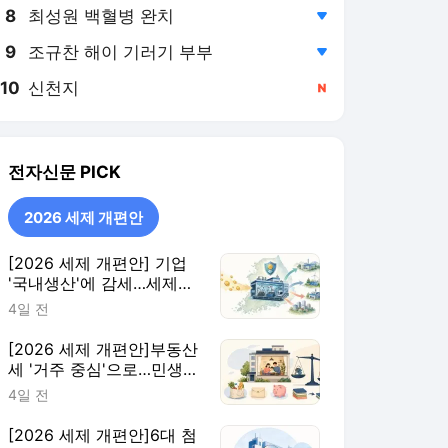
8
최성원 백혈병 완치
,하락
9
조규찬 해이 기러기 부부
,하락
10
신천지
,신규
전자신문
PICK
2026 세제 개편안
[2026 세제 개편안] 기업
'국내생산'에 감세…세제로
산업·자금 지방행 유도
4일 전
[2026 세제 개편안]부동산
세 '거주 중심'으로…민생
지원 확대·세제 혜택 115개
4일 전
정비
[2026 세제 개편안]6대 첨