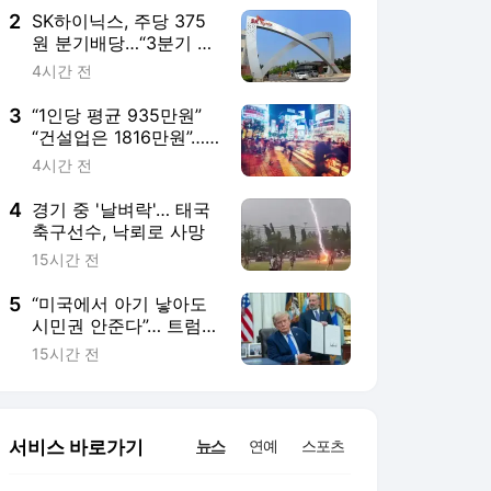
2
SK하이닉스, 주당 375
원 분기배당…“3분기 중
추가 주주환원 방안 발
4시간 전
표”
3
“1인당 평균 935만원”
“건설업은 1816만원”…
日 대기업 여름 보너스
4시간 전
사상 최대
4
경기 중 '날벼락'… 태국
축구선수, 낙뢰로 사망
15시간 전
5
“미국에서 아기 낳아도
시민권 안준다”… 트럼
프, 원정출산 정조준
15시간 전
서비스 바로가기
뉴스
연예
스포츠