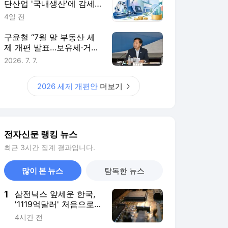
단산업 '국내생산'에 감세…
핵심부품 생산량에 따라 지
4일 전
원 더 키워
구윤철 “7월 말 부동산 세
제 개편 발표…보유세·거래
세 균형 검토”
2026. 7. 7.
2026 세제 개편안
더보기
전자신문 랭킹 뉴스
최근 3시간 집계 결과입니다.
많이 본 뉴스
탐독한 뉴스
1
삼전닉스 앞세운 한국,
'1119억달러' 처음으로
일본 앞섰다
4시간 전