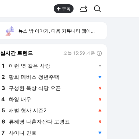
공유하기
검색
구독
뉴스 밖 이야기, 다음 커뮤니티 웹에서 보기
실시간 트렌드
오늘 15:59 기준
툴팁보기
1
이런 엿 같은 사랑
,유지
2
황희 폐버스 청년주택
,하락
3
구성환 옥상 식당 오픈
,신규
4
하영 배우
,신규
5
재벌 형사 시즌2
,상승
6
류혜영 나혼자산다 고경표
,신규
7
샤이니 민호
,하락