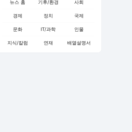
뉴스 홈
기후/환경
사회
경제
정치
국제
문화
IT/과학
인물
지식/칼럼
연재
배열설명서