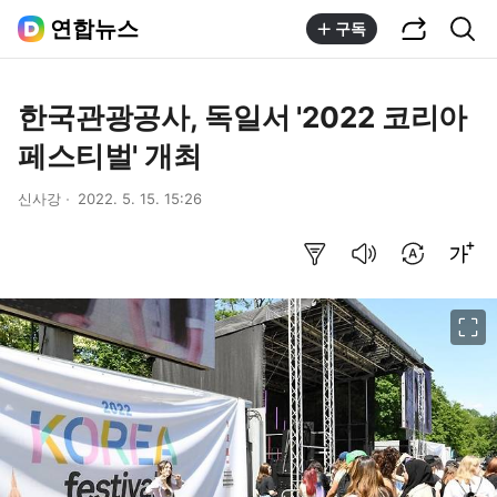
공유하기
통합검색
연합뉴스
구독
한국관광공사, 독일서 '2022 코리아
페스티벌' 개최
신사강
2022. 5. 15. 15:26
요약보기
음성으로 듣기
번역 설정
글씨크기 조절하기
이미지 크게 보기