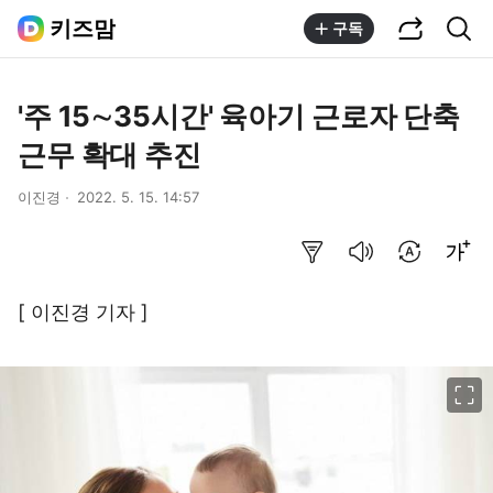
공유하기
통합검색
키즈맘
구독
'주 15∼35시간' 육아기 근로자 단축
근무 확대 추진
이진경
2022. 5. 15. 14:57
요약보기
음성으로 듣기
번역 설정
글씨크기 조절하기
[ 이진경 기자 ]
이미지 크게 보기