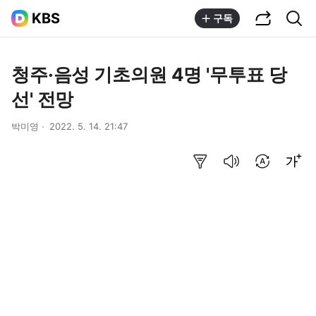
공유하기
통합검색
KBS
구독
청주·음성 기초의원 4명 '무투표 당
선' 전망
박미영
2022. 5. 14. 21:47
요약보기
음성으로 듣기
번역 설정
글씨크기 조절하기