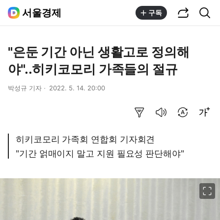
공유하기
통합검색
서울경제
구독
"은둔 기간 아닌 생활고로 정의해
야"..히키코모리 가족들의 절규
박성규 기자
2022. 5. 14. 20:00
요약보기
음성으로 듣기
번역 설정
글씨크기 조절하기
히키코모리 가족회 연합회 기자회견
"기간 얽매이지 말고 지원 필요성 판단해야"
이미지 크게 보기