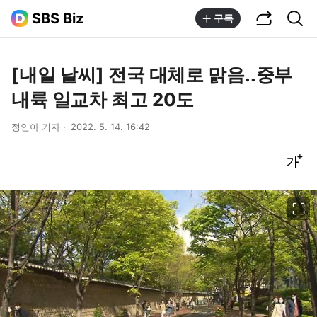
공유하기
통합검색
SBS Biz
구독
[내일 날씨] 전국 대체로 맑음..중부
내륙 일교차 최고 20도
정인아 기자
2022. 5. 14. 16:42
글씨크기 조절하기
이미지 크게 보기