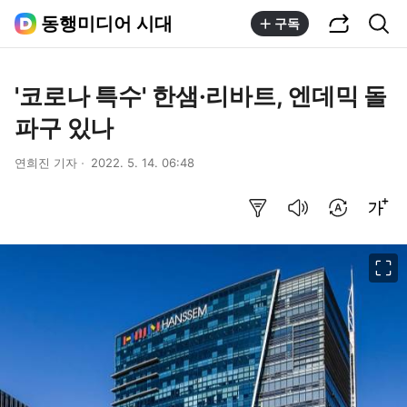
공유하기
통합검색
동행미디어 시대
구독
'코로나 특수' 한샘·리바트, 엔데믹 돌
파구 있나
연희진 기자
2022. 5. 14. 06:48
요약보기
음성으로 듣기
번역 설정
글씨크기 조절하기
이미지 크게 보기