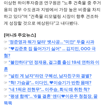
이상헌 하이투자증권 연구원은 "노후 건축물 중 주거
용의 경우 수도권과 지방에서 가장 높은 비중을 차지
하고 있다"며 "건축물 리모델링 시장이 향후 견조하
게 성장할 것으로 예상된다"고 내다봤다.
[머니S 주요뉴스]
☞
'정준영과 뭐가 달라' 뱃사공… "미안" 두줄 사과
☞
"♥김준호 집 들어가기 싫어" … 김지민, OOO 극
혐?
☞
"불안하다"던 정재용, 걸그룹 출신 19세 연하와 이
혼
☞
"널린 게 남자"라던 구혜선, 남자친구와 결별?
☞
"헉! 가슴골"… 이다인, ♥이승기가 반한 몸매?
☞
"내 1픽은 전현무"… 이주승, 회식 때 취한 척?
☞
"평생 함께"… '6월 결혼' 앤디♥이은주 청첩장, 꿀
뚝뚝