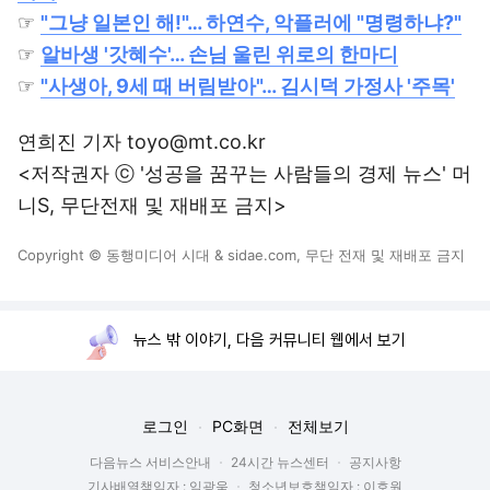
☞
"그냥 일본인 해!"… 하연수, 악플러에 "명령하냐?"
☞
알바생 '갓혜수'… 손님 울린 위로의 한마디
☞
"사생아, 9세 때 버림받아"… 김시덕 가정사 '주목'
연희진 기자 toyo@mt.co.kr
<저작권자 ⓒ '성공을 꿈꾸는 사람들의 경제 뉴스' 머
니S, 무단전재 및 재배포 금지>
Copyright © 동행미디어 시대 & sidae.com, 무단 전재 및 재배포 금지
뉴스 밖 이야기, 다음 커뮤니티 웹에서 보기
로그인
PC화면
전체보기
다음뉴스 서비스안내
24시간 뉴스센터
공지사항
기사배열책임자 : 임광욱
청소년보호책임자 : 이호원