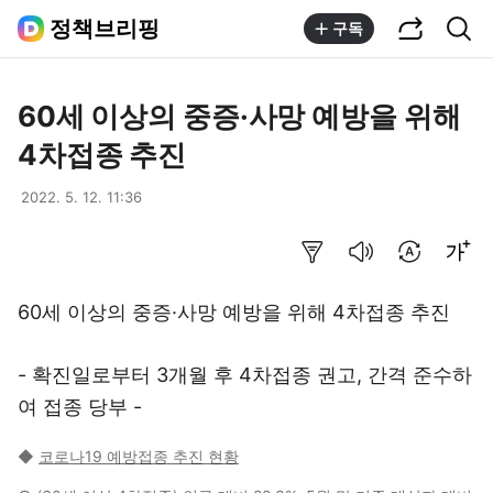
공유하기
통합검색
정책브리핑
구독
60세 이상의 중증·사망 예방을 위해
4차접종 추진
2022. 5. 12. 11:36
요약보기
음성으로 듣기
번역 설정
글씨크기 조절하기
60세 이상의 중증·사망 예방을 위해 4차접종 추진
- 확진일로부터 3개월 후 4차접종 권고, 간격 준수하
여 접종 당부 -
◆
코로나
19
예방접종 추진 현황