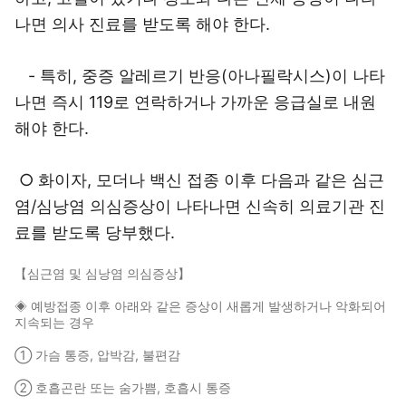
나면 의사 진료를 받도록 해야 한다.
- 특히, 중증 알레르기 반응(아나필락시스)이 나타
나면 즉시 119로 연락하거나 가까운 응급실로 내원
해야 한다.
○ 화이자, 모더나 백신 접종 이후 다음과 같은 심근
염/심낭염 의심증상이 나타나면 신속히 의료기관 진
료를 받도록 당부했다.
【심근염 및 심낭염 의심증상】
◈ 예방접종 이후 아래와 같은 증상이 새롭게 발생하거나 악화되어
지속되는 경우
① 가슴 통증, 압박감, 불편감
② 호흡곤란 또는 숨가쁨, 호흡시 통증