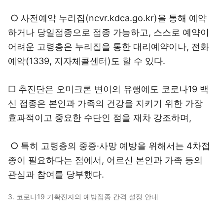
○ 사전예약 누리집(ncvr.kdca.go.kr)을 통해 예약
하거나 당일접종으로 접종 가능하고, 스스로 예약이
어려운 고령층은 누리집을 통한 대리예약이나, 전화
예약(1339, 지자체콜센터)도 할 수 있다.
□ 추진단은 오미크론 변이의 유행에도 코로나19 백
신 접종은 본인과 가족의 건강을 지키기 위한 가장
효과적이고 중요한 수단인 점을 재차 강조하며,
○ 특히 고령층의 중증·사망 예방을 위해서는 4차접
종이 필요하다는 점에서, 어르신 본인과 가족 등의
관심과 참여를 당부했다.
3. 코로나19 기확진자의 예방접종 간격 설정 안내