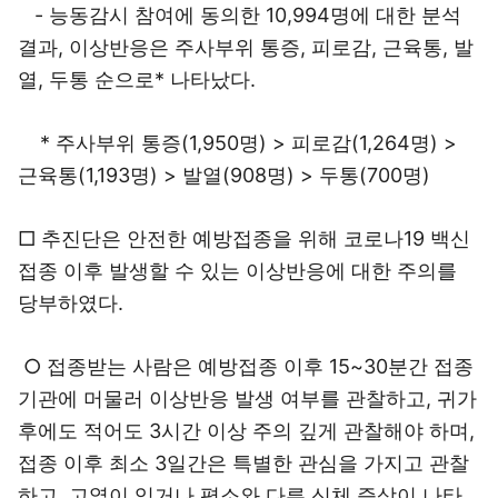
- 능동감시 참여에 동의한 10,994명에 대한 분석
결과, 이상반응은 주사부위 통증, 피로감, 근육통, 발
열, 두통 순으로* 나타났다.
* 주사부위 통증(1,950명) > 피로감(1,264명) >
근육통(1,193명) > 발열(908명) > 두통(700명)
□ 추진단은 안전한 예방접종을 위해 코로나19 백신
접종 이후 발생할 수 있는 이상반응에 대한 주의를
당부하였다.
○ 접종받는 사람은 예방접종 이후 15~30분간 접종
기관에 머물러 이상반응 발생 여부를 관찰하고, 귀가
후에도 적어도 3시간 이상 주의 깊게 관찰해야 하며,
접종 이후 최소 3일간은 특별한 관심을 가지고 관찰
하고, 고열이 있거나 평소와 다른 신체 증상이 나타