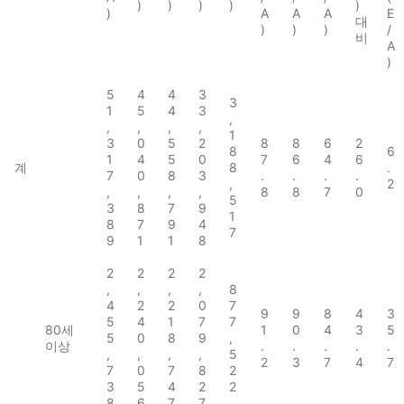
)
)
)
)
)
)
A
A
A
E
대
)
)
)
/
비
A
)
5
4
4
3
3
1
5
4
3
,
,
,
,
,
1
3
0
5
2
8
8
6
2
8
6
1
4
5
0
7
6
4
6
계
8
.
7
0
8
3
.
.
.
.
,
2
,
,
,
,
8
8
7
0
5
3
8
7
9
1
8
7
9
4
7
9
1
1
8
2
2
2
2
,
,
,
,
8
4
2
2
0
7
9
9
8
4
3
5
4
1
7
7
80세
1
0
4
3
5
5
0
8
9
,
이상
.
.
.
.
.
,
,
,
,
5
2
3
7
4
7
7
0
7
8
2
3
5
4
2
2
8
6
7
7