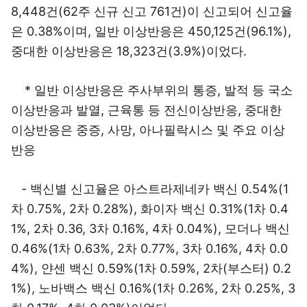
8,448건(62주 신규 신고 761건)이 신고되어 신고율
은 0.38%이며, 일반 이상반응은 450,125건(96.1%),
중대한 이상반응은 18,323건(3.9%)이었다.
* 일반 이상반응은 주사부위의 통증, 발적 등 국소
이상반응과 발열, 근육통 등 전신이상반응, 중대한
이상반응은 중증, 사망, 아나필락시스 및 주요 이상
반응
- 백신별 신고율은 아스트라제네카 백신 0.54%(1
차 0.75%, 2차 0.28%), 화이자 백신 0.31%(1차 0.4
1%, 2차 0.36, 3차 0.16%, 4차 0.04%), 모더나 백신
0.46%(1차 0.63%, 2차 0.77%, 3차 0.16%, 4차 0.0
4%), 얀센 백신 0.59%(1차 0.59%, 2차(부스터) 0.2
1%), 노바백스 백신 0.16%(1차 0.26%, 2차 0.25%, 3