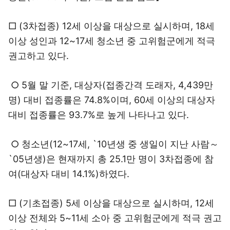
□ (3차접종) 12세 이상을 대상으로 실시하며, 18세
이상 성인과 12~17세 청소년 중 고위험군에게 적극
권고하고 있다.
○ 5월 말 기준, 대상자(접종간격 도래자, 4,439만
명) 대비 접종률은 74.8%이며, 60세 이상의 대상자
대비 접종률은 93.7%로 높게 나타나고 있다.
○ 청소년(12~17세, `10년생 중 생일이 지난 사람～
`05년생)은 현재까지 총 25.1만 명이 3차접종에 참
여(대상자 대비 14.1%)하였다.
□ (기초접종) 5세 이상을 대상으로 실시하며, 12세
이상 전체와 5~11세 소아 중 고위험군에게 적극 권고