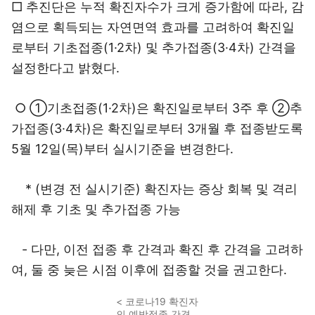
□ 추진단은 누적 확진자수가 크게 증가함에 따라, 감
염으로 획득되는 자연면역 효과를 고려하여 확진일
로부터 기초접종(1·2차) 및 추가접종(3·4차) 간격을
설정한다고 밝혔다.
○ ①기초접종(1·2차)은 확진일로부터 3주 후 ②추
가접종(3·4차)은 확진일로부터 3개월 후 접종받도록
5월 12일(목)부터 실시기준을 변경한다.
* (변경 전 실시기준) 확진자는 증상 회복 및 격리
해제 후 기초 및 추가접종 가능
- 다만, 이전 접종 후 간격과 확진 후 간격을 고려하
여, 둘 중 늦은 시점 이후에 접종할 것을 권고한다.
< 코로나19 확진자
의 예방접종 간격