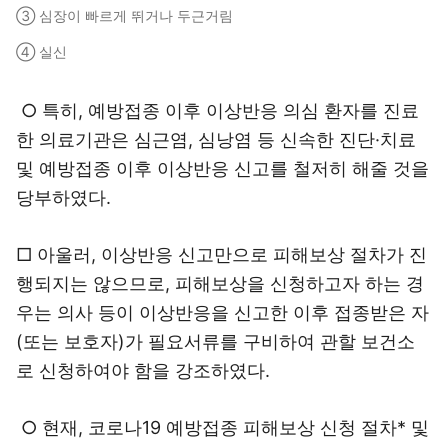
③ 심장이 빠르게 뛰거나 두근거림
④ 실신
○ 특히, 예방접종 이후 이상반응 의심 환자를 진료
한 의료기관은 심근염, 심낭염 등 신속한 진단·치료
및 예방접종 이후 이상반응 신고를 철저히 해줄 것을
당부하였다.
□ 아울러, 이상반응 신고만으로 피해보상 절차가 진
행되지는 않으므로, 피해보상을 신청하고자 하는 경
우는 의사 등이 이상반응을 신고한 이후 접종받은 자
(또는 보호자)가 필요서류를 구비하여 관할 보건소
로 신청하여야 함을 강조하였다.
○ 현재, 코로나19 예방접종 피해보상 신청 절차* 및