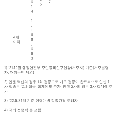
6
7
5
1
4
1
,
1
6
4세
6
이하
,
6
9
3
1) ’21.12월 행정안전부 주민등록인구현황(거주자) 기준(거주불명
자, 재외국민 제외)
2) 얀센 백신의 경우 1회 접종으로 기초 접종이 완료되므로 얀센 1
차 접종은 ‘2차 접종’ 합계에도 추가, 얀센 2차의 경우 3차 합계에 추
가
3) ‘22.5.31일 기준 연령대별 접종간격 도래자
4) 국외 접종력 등 포함