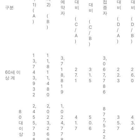
예
대
접
대
대
1)
2)
대
구분
약
비
종
비
비
(
비
자
자
A
(
(
(
(
)
B
(
C
D
D
)
C
/
/
/
/
A
A
B
B
)
)
)
)
1
1
3,
3,
3,
1,
7
0
7
8
1
2
3
6
2
2
60세 이
4
1
8,
7.
1.
7,
2.
6.
상 계
3,
1,
8
1
5
7
3
0
9
4
1
8
3
8
9
6
2
0
2,
2,
1,
8
8
4
0
0
7
0
5
2
2
4
5
3
4
7,
대
5,
3,
4,
1.
0.
5.
3.
5
이
7
2
7
7
6
7
4
2
상
3
6
7
2
8
9
8