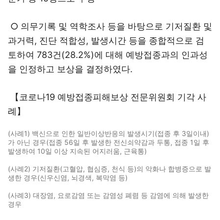
○ 의무기록 및 역학조사 등을 바탕으로 기저질환 및
과거력, 진단 적합성, 발생시간 등을 종합적으로 검
토하여 783건(28.2%)에 대해 예방접종과의 인과성
을 인정하고 보상을 결정하였다.
【코로나19 예방접종피해보상 전문위원회 기각 사
례】
(사례1) 백신으로 인한 일반이상반응의 발생시기(접종 후 3일이내)
가 아닌 경우(접종 56일 후 발생한 전신쇠약감과 두통, 접종 1일 후
발생하여 10일 이상 지속된 어지러움, 근육통)
(사례2) 기저질환(고혈압, 협심증, 천식 등)의 악화나 합병증으로 발
생한 경우(신우신염, 뇌경색, 복막염 등)
(사례3) 대장염, 요로감염 또는 감염성 폐렴 등 감염에 의해 발생한
경우