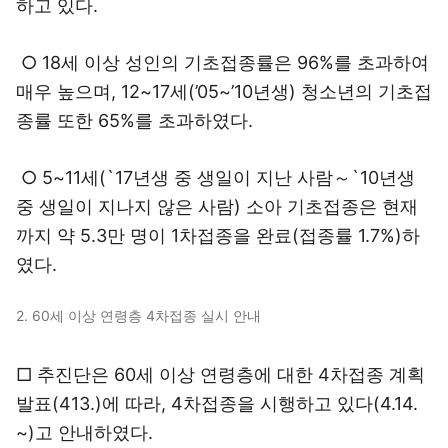
하고 있다.
○ 18세 이상 성인의 기초접종률은 96%를 초과하여
매우 높으며, 12~17세(’05~’10년생) 청소년의 기초접
종률 또한 65%를 초과하였다.
○ 5~11세(`17년생 중 생일이 지난 사람～`10년생
중 생일이 지나지 않은 사람) 소아 기초접종은 현재
까지 약 5.3만 명이 1차접종을 완료(접종률 1.7%)하
였다.
2. 60세 이상 연령층 4차접종 실시 안내
□ 추진단은 60세 이상 연령층에 대한 4차접종 계획
발표(413.)에 따라, 4차접종을 시행하고 있다(4.14.
~)고 안내하였다.