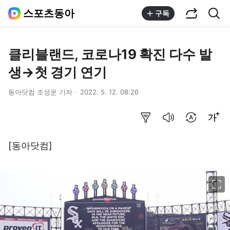
공유하기
통합검색
스포츠동아
구독
클리블랜드, 코로나19 확진 다수 발
생→첫 경기 연기
동아닷컴 조성운 기자
2022. 5. 12. 08:26
요약보기
음성으로 듣기
번역 설정
글씨크기 조절하기
[동아닷컴]
이미지 크게 보기