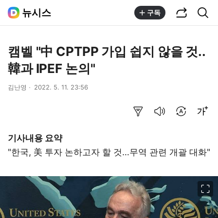
공유하기
통합검색
뉴시스
구독
캠벨 "中 CPTPP 가입 쉽지 않을 것..
韓과 IPEF 논의"
김난영
2022. 5. 11. 23:56
요약보기
음성으로 듣기
번역 설정
글씨크기 조절하기
기사내용 요약
"한국, 美 투자 논하고자 할 것…무역 관련 개괄 대화"
이미지 크게 보기