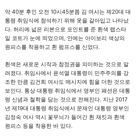
약 40분 후인 오전 10시45분쯤 김 여사는 제20대 대
통령 취임식에 참석하기 위해 옷을 갈아입고 나타났
다. 허리에 넓은 리본으로 포인트를 준 흰색 랩스타
일 코트가 눈에 띄었으며, 안에는 아이보리 색상의
원피스를 착용하고 흰 펌프스를 신었다.
흰색은 새로운 시작과 참정권을 의미하는 것으로 알
려졌다. 취임사에서 윤석열 대통령이 민주주의를 강
조한 만큼 김건희 여사도 메시지에 힘을 더한 것으로
보인다. 통상 대통령 취임식에서 영부인 패션은 대통
령 신념과 철학을 담는 것으로 전해진다. 지난 2017
년 제19대 대통령 취임식에서 문재인 대통령 영부인
김정숙 여사 역시 꽃무늬가 들어간 흰 재킷과 흰색
원피스 등을 착용한 바 있다.