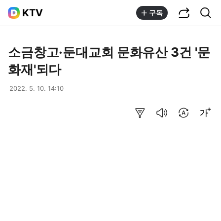
공유하기
통합검색
KTV
구독
소금창고·둔대교회 문화유산 3건 '문
화재'되다
2022. 5. 10. 14:10
요약보기
음성으로 듣기
번역 설정
글씨크기 조절하기