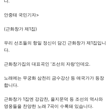
안중태 국민기자>
(근화창가 제1집)
우리 선조들의 항일 정신이 담긴 근화창가 제1집입니
다.
근화창가집의 대표곡인 '조선의 자랑'인데요.
노래에는 무궁화 삼천리 금수강산 등 애국가가 등장
합니다.
근화창가 1집엔 강감찬, 을지문덕 등 조선의 역사와
영웅들을 찬양한 노래 7곡이 수록돼 있습니다.