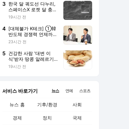
3
한국 달 궤도선 다누리,
스페이스X 로켓 달 충돌
흔적 포착
19시간 전
4
[대체불가 K테크] ①韓
반도체 경쟁력 언제까
지?…"10년 뒤 '포스트
23시간 전
실리콘' 주도할 것"
5
건강한 사람 '대변 이
식'받자 땅콩 알레르기
완화됐다
19시간 전
서비스 바로가기
뉴스
연예
스포츠
뉴스 홈
기후/환경
사회
경제
정치
국제