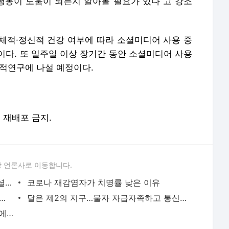
동이 도움이 되는지 알아볼 필요가 있다”고 강조
체적·정신적 건강 여부에 따라 소셜미디어 사용 중
이다. 또 일주일 이상 장기간 동안 소셜미디어 사용
추적연구에 나설 예정이다.
및 재배포 금지.
 언론사로 이동합니다.
[표지로 읽는 과학] 과학계에 몰아친 '소셜미디어 토네이도'
코로나 재감염자가 치명률 낮은 이유
회사 로켓랩, 헬기서 로켓 낚아채기 성공…새로운 재사용 방법 제시
달은 제2의 지구…물자 자급자족하고 통신망·위성항법도 이용한다
국내 고교생 해외 논문 13% 부실 학술지에 실렸다…해마다 비율 높아져