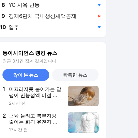
8
YG 사옥 난동
,하락
9
경제6단체 국내생산세액공제
,신규
10
입추
,하락
동아사이언스 랭킹 뉴스
최근 3시간 집계 결과입니다.
많이 본 뉴스
탐독한 뉴스
1
미끄러지듯 붙어가는 달
팽이 만능점액 비결 밝
혔다
2시간 전
2
근육 늘리고 복부지방
줄이는 희귀 유전자 변
이
17시간 전