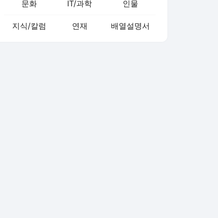
문화
IT/과학
인물
지식/칼럼
연재
배열설명서