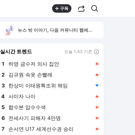
공유하기
검색
구독
뉴스 밖 이야기, 다음 커뮤니티 웹에서 보기
실시간 트렌드
오늘 1:43 기준
툴팁보기
1
하영 금수저 의사 집안
,신규
2
김규원 속옷 손빨래
,상승
4
사미자 나이
,상승
5
합수본 압수수색
,신규
6
전세사기 피해자 4만명
,신규
7
손서연 U17 세계선수권 승리
,신규