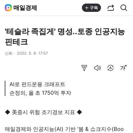
공유하기
통합검색
매일경제
구독
'테슬라 족집게' 명성..토종 인공지능
핀테크
신화
2022. 5. 8. 17:57
요약보기
음성으로 듣기
번역 설정
글씨크기 조절하기
AI로 펀드운용 크래프트
손정의, 올 초 1750억 투자
◆ 美증시 위험 조기경보 지표 ◆
매일경제와 인공지능(AI) 기반 '붐 & 쇼크지수(Boo