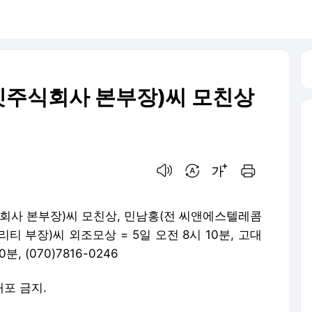
넷주식회사 본부장)씨 모친상
음성으로 듣기
번역 설정
글씨크기 조절하기
인쇄하기
식회사 본부장)씨 모친상, 민남홍(전 씨앤에스텔레콤
 부장)씨 외조모상 = 5일 오전 8시 10분, 고대
, (070)7816-0246
배포 금지.