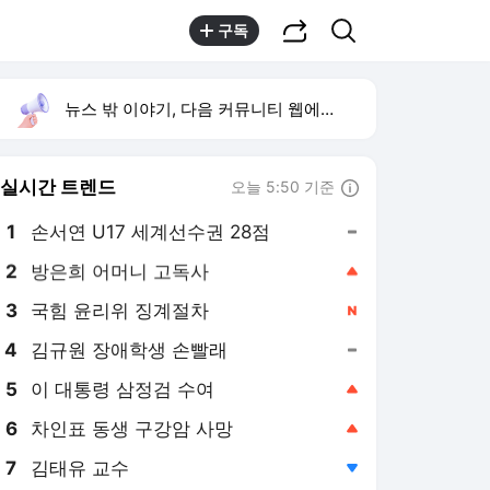
공유하기
검색
구독
뉴스 밖 이야기, 다음 커뮤니티 웹에서 보기
실시간 트렌드
오늘 5:50 기준
툴팁보기
1
손서연 U17 세계선수권 28점
,유지
2
방은희 어머니 고독사
,상승
3
국힘 윤리위 징계절차
,신규
4
김규원 장애학생 손빨래
,유지
5
이 대통령 삼정검 수여
,상승
6
차인표 동생 구강암 사망
,상승
7
김태유 교수
,하락