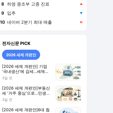
8
하영 증조부 고종 진료
,상승
9
입추
,하락
10
네이버 2분기 최대 매출
,신규
전자신문
PICK
2026 세제 개편안
[2026 세제 개편안] 기업
'국내생산'에 감세…세제로
산업·자금 지방행 유도
3일 전
[2026 세제 개편안]부동산
세 '거주 중심'으로…민생
지원 확대·세제 혜택 115개
3일 전
정비
[2026 세제 개편안]6대 첨