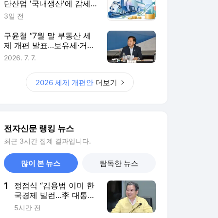
단산업 '국내생산'에 감세…
핵심부품 생산량에 따라 지
3일 전
원 더 키워
구윤철 “7월 말 부동산 세
제 개편 발표…보유세·거래
세 균형 검토”
2026. 7. 7.
2026 세제 개편안
더보기
전자신문 랭킹 뉴스
최근 3시간 집계 결과입니다.
많이 본 뉴스
탐독한 뉴스
1
정점식 “김용범 이미 한
국경제 빌런…李 대통령,
경질 결단해야”
5시간 전