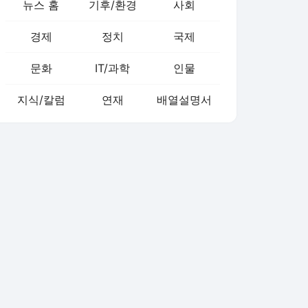
뉴스 홈
기후/환경
사회
경제
정치
국제
문화
IT/과학
인물
지식/칼럼
연재
배열설명서