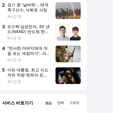
2
경기 중 '날벼락'… 태국
축구선수, 낙뢰로 사망
4시간 전
3
포스텍·삼성전자, 3D 낸
드(NAND) 반도체 한계
넘는 기술 개발
6시간 전
4
“전사한 아버지에게 처
음 보는 새엄마가”…러
보상금 노린 '검은 과부'
5시간 전
사기 기승
5
이란 대통령, 최고 지도
자와 차량 뒷좌석 은밀
한 만남?…“얼굴도 못보
4시간 전
고 악수도 못해”
서비스 바로가기
뉴스
연예
스포츠