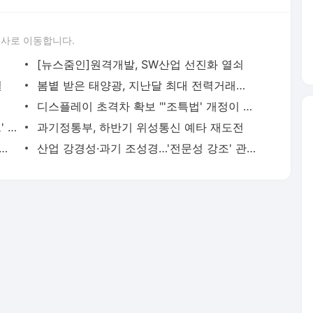
론사로 이동합니다.
[뉴스줌인]원격개발, SW산업 선진화 열쇠
설
봄볕 받은 태양광, 지난달 최대 전력거래량 기록
디스플레이 초격차 확보 "'조특법' 개정이 핵심"
티맥스오피스, '슈퍼오피스·슈퍼도큐먼트' 등 클라우드 지능형 ECM 플랫폼 내달 출시
과기정통부, 하반기 위성통신 예타 재도전
 미국 배터리 파트너사로 SK온 급부상
산업 강경성·과기 조성경…'전문성 강조' 관료 출신 대거 임명